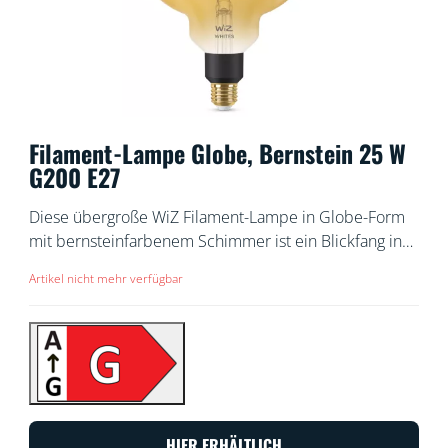
Filament-Lampe Globe, Bernstein 25 W
G200 E27
Diese übergroße WiZ Filament-Lampe in Globe-Form
mit bernsteinfarbenem Schimmer ist ein Blickfang in
jedem Raum. Sie erzeugt ein warm- oder kaltweißes
Artikel nicht mehr verfügbar
Licht, das mit der WiZ App oder per Sprachsteuerung
gedimmt werden kann. Nutze außerdem die
voreingestellten Lichtmodi.
HIER ERHÄLTLICH