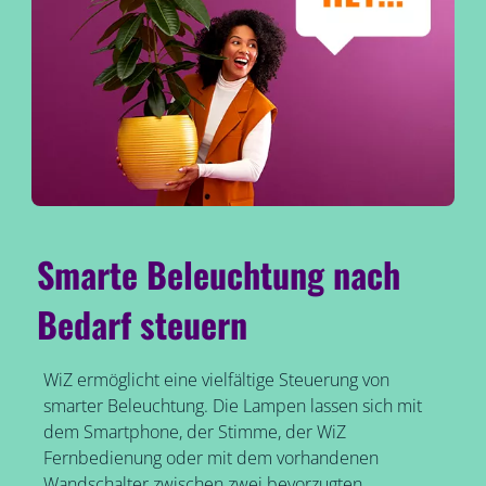
Smarte Beleuchtung nach
Bedarf steuern
WiZ ermöglicht eine vielfältige Steuerung von
smarter Beleuchtung. Die Lampen lassen sich mit
dem Smartphone, der Stimme, der WiZ
Fernbedienung oder mit dem vorhandenen
Wandschalter zwischen zwei bevorzugten