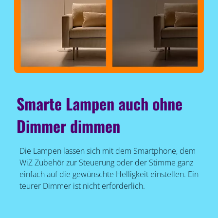
Smarte Lampen auch ohne
Dimmer dimmen
Die Lampen lassen sich mit dem Smartphone, dem
WiZ Zubehör zur Steuerung oder der Stimme ganz
einfach auf die gewünschte Helligkeit einstellen. Ein
teurer Dimmer ist nicht erforderlich.