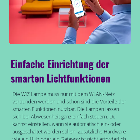
Einfache Einrichtung der
smarten Lichtfunktionen
Die WiZ Lampe muss nur mit dem WLAN-Netz
verbunden werden und schon sind die Vorteile der
smarten Funktionen nutzbar. Die Lampen lassen
sich bei Abwesenheit ganz einfach steuern. Du
kannst einstellen, wann sie automatisch ein- oder
ausgeschaltet werden sollen. Zusätzliche Hardware
wie ein Hub oder ein Gateway ist nicht erforderlich.