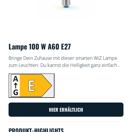
Lampe 100 W A60 E27
Bringe Dein Zuhause mit dieser smarten WiZ Lampe
zum Leuchten. Du kannst die Helligkeit ganz einfach
einstellen und zwischen kalt- und warmweißem Licht
wechseln. Außerdem können Sie es über die WiZ-App
oder deine Stimme steuern, sodass DU keine
zusätzliche Hardware benötigen.
HIER ERHÄLTLICH
PRODUKT-HIGHLIGHTS