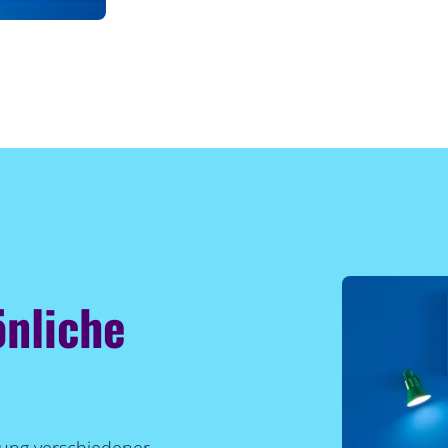
önliche
lung verschiedener