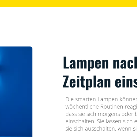
Lampen nac
Zeitplan ein
Die smarten Lampen können 
wöchentliche Routinen reagi
dass sie sich morgens oder
einschalten. Sie lassen sich 
sie sich ausschalten, wenn s