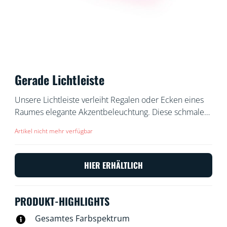
Gerade Lichtleiste
Unsere Lichtleiste verleiht Regalen oder Ecken eines
Raumes elegante Akzentbeleuchtung. Diese schmale
Lichtleiste strahlt eine Vielzahl von Farben aus und
Artikel nicht mehr verfügbar
passt prima dorthin, wo wenig Platz ist. Auf eine Seite
gekippt lässt sich der Lichtwinkel einstellen. Wenn Du
eine längere Lichtleiste benötigst, kannst Du mit einer
HIER ERHÄLTLICH
zweiten Lichtleiste doppelte Wirkung erzeugen.
PRODUKT-HIGHLIGHTS
Gesamtes Farbspektrum