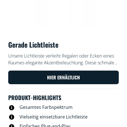
Gerade Lichtleiste
Unsere Lichtleiste verleiht Regalen oder Ecken eines
Raumes elegante Akzentbeleuchtung. Diese schmale
Lichtleiste strahlt eine Vielzahl von Farben aus und
passt prima dorthin, wo wenig Platz ist. Auf eine Seite
HIER ERHÄLTLICH
gekippt lässt sich der Lichtwinkel einstellen. Wenn Du
eine längere Lichtleiste benötigst, kannst Du mit einer
PRODUKT-HIGHLIGHTS
zweiten Lichtleiste doppelte Wirkung erzeugen.
Gesamtes Farbspektrum
Vielseitig einsetzbare Lichtleiste
Einfaches Plug-and-Play