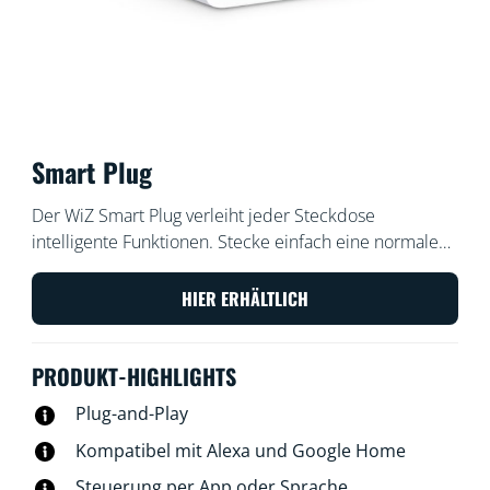
Smart Plug
Der WiZ Smart Plug verleiht jeder Steckdose
intelligente Funktionen. Stecke einfach eine normale
Leuchte oder ein Gerät ein und steuere diese mit
Deinem Smartphone oder Deiner Stimme. Mit einem
HIER ERHÄLTLICH
Zeitplan kannst Du Deine Geräte passend zu Deinen
täglichen Aufgaben ein- oder ausschalten und Energie
PRODUKT-HIGHLIGHTS
sparen. Es macht nichts, wenn Du einmal vergessen
hast, Deine Lichter oder Geräte auszuschalten, denn
Plug-and-Play
Du kannst sie mit Deinem Smartphone steuern.
Kompatibel mit Alexa und Google Home
Steuerung per App oder Sprache