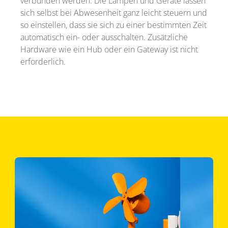
verbunden werden. Die Lampen und Geräte lassen
sich selbst bei Abwesenheit ganz leicht steuern und
so einstellen, dass sie sich zu einer bestimmten Zeit
automatisch ein- oder ausschalten. Zusätzliche
Hardware wie ein Hub oder ein Gateway ist nicht
erforderlich.