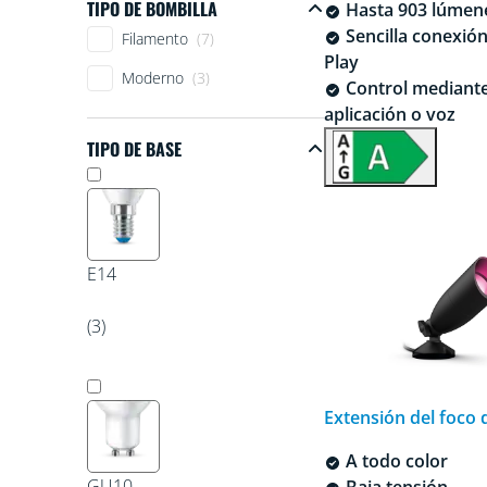
TIPO DE BOMBILLA
Hasta 903 lúmen
Tipo de bombilla
Sencilla conexión
Filamento
(7)
Play
Moderno
(3)
Control mediant
aplicación o voz
TIPO DE BASE
Tipo de base
E14
(3)
Extensión del foco 
A todo color
GU10
Baja tensión