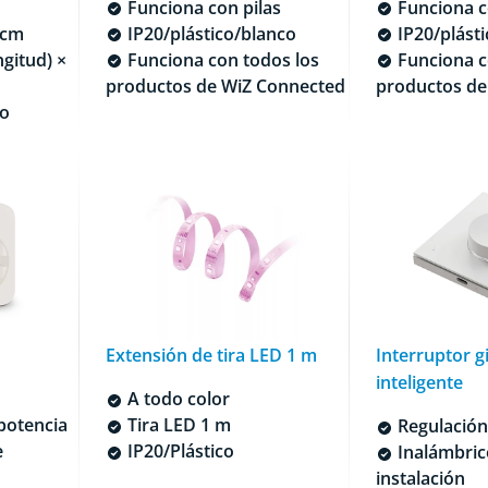
Funciona con pilas
Funciona c
 cm
IP20/plástico/blanco
IP20/plást
ngitud) ×
Funciona con todos los
Funciona c
productos de WiZ Connected
productos de
co
Extensión de tira LED 1 m
Interruptor g
inteligente
A todo color
potencia
Tira LED 1 m
Regulación 
e
IP20/Plástico
Inalámbrico
instalación