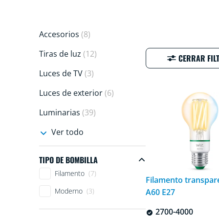
Accesorios
(8)
Tiras de luz
(12)
CERRAR FIL
Luces de TV
(3)
Luces de exterior
(6)
Luminarias
(39)
Ver todo
TIPO DE BOMBILLA
Tipo de bombilla
Filamento
(7)
Filamento transpar
Moderno
(3)
A60 E27
2700-4000