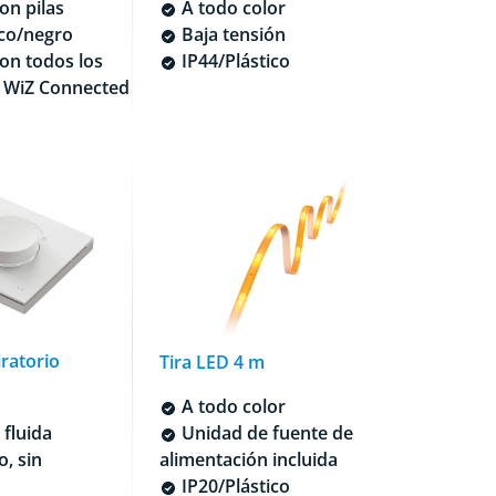
on pilas
A todo color
ico/negro
Baja tensión
on todos los
IP44/Plástico
 WiZ Connected
iratorio
Tira LED 4 m
A todo color
Unidad de fuente de
fluida
alimentación incluida
, sin
IP20/Plástico