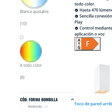
todo color
Hasta 470 lúmen
Blanca ajustable
Sencilla conexión
Play
(10)
Control mediant
aplicación o voz
A todo color
(8)
CÓD. FORMA BOMBILLA
Foco de pared arrib
Cód. forma bombilla
Redondo
(6)