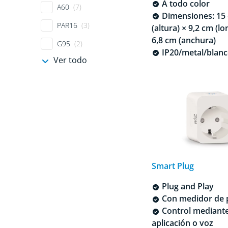
A todo color
A60
(7)
Dimensiones: 15
PAR16
(3)
(altura) × 9,2 cm (lo
6,8 cm (anchura)
G95
(2)
IP20/metal/blan
Ver todo
Smart Plug
Plug and Play
Con medidor de 
Control mediant
aplicación o voz