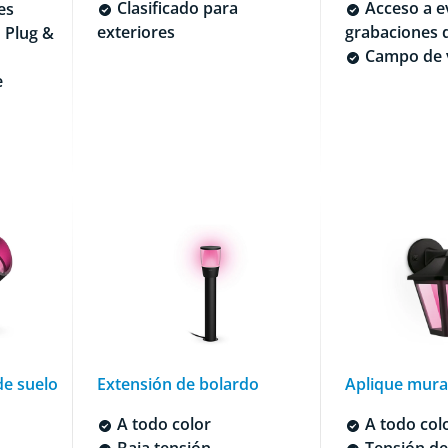
Clasificado para
Acceso a e
es
exteriores
grabaciones d
 Plug &
Campo de v
e
de suelo
Extensión de bolardo
Aplique mural
A todo color
A todo col
Baja tensión
Tensión de