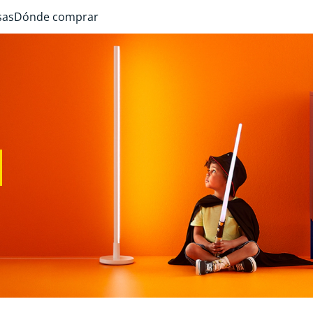
sas
Dónde comprar
N