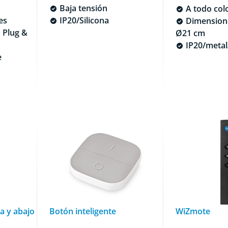
Baja tensión
A todo col
es
IP20/Silicona
Dimensione
 Plug &
Ø21 cm
IP20/metal
e
a y abajo
Botón inteligente
WiZmote