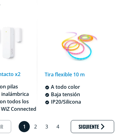
e
ntacto x2
Tira flexible 10 m
on pilas
A todo color
 inalámbrica
Baja tensión
on todos los
IP20/Silicona
 WiZ Connected
Página de
OR
SIGUIENTE
1
2
3
4