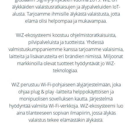
älykkäiden valaistusratkaisujen ja älypalveluiden IoT-
alusta. Tarjoamme ihmisille älykästä valaistusta, jotta
elämä olisi helpompaa ja mukavampaa.
WiZ-ekosysteemi koostuu ohjelmistoratkaisuista,
pilvipalveluista ja tuotteista. Yhdessä
valmistuskumppaniemme kanssa tarjoamme valaisimia,
laitteita ja lisävarusteita eri brändien nimissä. Miljoonat
markkinoilla olevat tuotteet hyödyntävät jo WiZ-
teknologiaa. ​
​WiZ perustuu Wi-Fi-pohjaiseen älyjärjestelmään, joka
ohjaa plug & play -laitteita helppokäyttöisen ja
monipuolisen sovelluksen kautta. Järjestelmä
hyödyntää valmiita Wi-Fi-verkkoja. WiZ-ekosysteemi luo
aina tilanteeseen sopivan ilmapiirin, jossa älykäs
valaistus tekee elämästäkin älykästä.