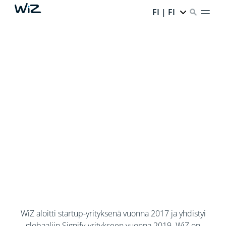
FI | FI
WiZ aloitti startup-yrityksenä vuonna 2017 ja yhdistyi
globaaliin Signify-yritykseen vuonna 2019. WiZ on