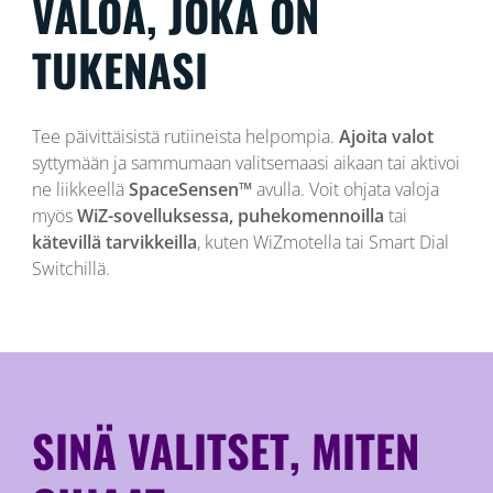
VALOA, JOKA ON
TUKENASI
Tee päivittäisistä rutiineista helpompia.
Ajoita valot
syttymään ja sammumaan valitsemaasi aikaan tai aktivoi
ne liikkeellä
SpaceSensen™
avulla. Voit ohjata valoja
myös
WiZ-sovelluksessa, puhekomennoilla
tai
kätevillä tarvikkeilla
, kuten WiZmotella tai Smart Dial
Switchillä.
SINÄ VALITSET, MITEN