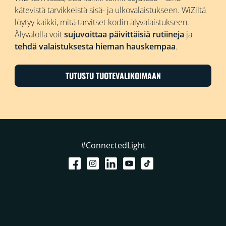
kätevistä tarvikkeistä sisä- ja ulkovalaistukseen. WiZiltä
löytyy kaikki, mitä tarvitset kodin älyvalaistukseen.
Älyvalolla voit
sujuvoittaa päivittäisiä rutiineja
ja
tehdä valaistuksesta hieman hauskempaa
.
TUTUSTU TUOTEVALIKOIMAAN
#ConnectedLight