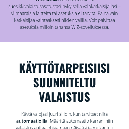
suosikkivalaistusasetustasi nykyisellä valokatkaisijallasi –
ylimääräisiä laitteita tai asetuksia ei tarvita. Paina vain
katkaisijaa vaihtaaksesi niiden välillä. Voit päivittää
asetuksia milloin tahansa WiZ-sovelluksessa.
KÄYTTÖTARPEISIISI
SUUNNITELTU
VALAISTUS
Käytä valojasi juuri silloin, kun tarvitset niitä
automaatioilla
. Määritä automaatio kerran, niin
valaistus auttaa ohjaamaan päivääsi ja mukautuu