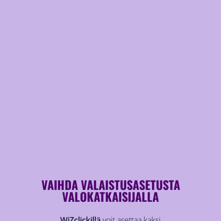
VAIHDA VALAISTUSASETUSTA
VALOKATKAISIJALLA
WiZclickillä
voit asettaa kaksi