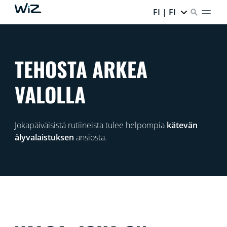
FI | FI
TEHOSTA ARKEA
VALOLLA
Jokapäiväisistä rutiineista tulee helpompia
kätevän
älyvalaistuksen
ansiosta.