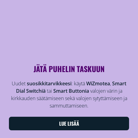
JÄTÄ PUHELIN TASKUUN
Uudet
suosikkitarvikkeesi
: käytä
WiZmotea
,
Smart
Dial Switchiä
tai
Smart Buttonia
valojen värin ja
kirkkauden säätämiseen sekä valojen sytyttämiseen ja
sammuttamiseen.
LUE LISÄÄ