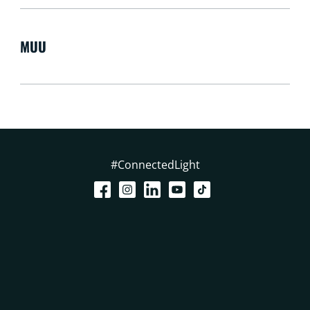
MUU
#ConnectedLight