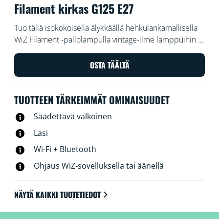
Filament kirkas G125 E27
Tuo tällä isokokoisella älykkäällä hehkulankamallisella
WiZ Filament -pallolampulla vintage-ilme lamppuihin ja
valaisimiin. Himmennä ja kirkasta valoa WiZ-
sovelluksella tai ääniohjauksella taikka käytä
OSTA TÄÄLTÄ
esiasetettuja valaistusasetuksia Wi-Fi-kokoonpanoissa.
TUOTTEEN TÄRKEIMMÄT OMINAISUUDET
Säädettävä valkoinen
Lasi
Wi-Fi + Bluetooth
Ohjaus WiZ-sovelluksella tai äänellä
NÄYTÄ KAIKKI TUOTETIEDOT