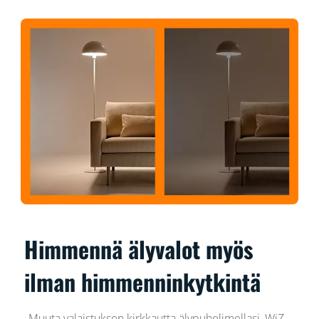
Himmennä älyvalot myös
ilman himmenninkytkintä
Muuta valaistuksen kirkkautta älypuhelimellasi, WiZ-