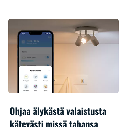
Ohjaa älykästä valaistusta
kätevästi missä tahansa