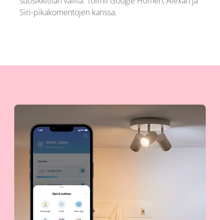
suosikkitilan välillä. Toimii Google Homen, Alexan ja
Siri-pikakomentojen kanssa.