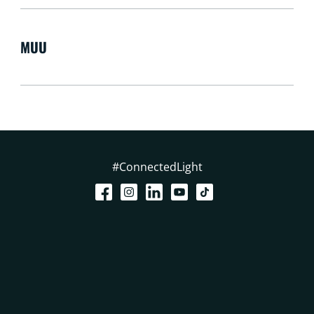
MUU
#ConnectedLight