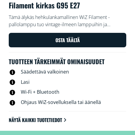
Filament kirkas G95 E27
Tämä älykäs hehkulankamallinen WiZ Filament -
pallolamppu tuo vintage-ilmeen lamppuihin ja
valaisimiin. Himmennä ja kirkasta valoa WiZ-
sovelluksella tai ääniohjauksella taikka käytä
OSTA TÄÄLTÄ
esiasetettuja valaistusasetuksia Wi-Fi-kokoonpanoissa.
TUOTTEEN TÄRKEIMMÄT OMINAISUUDET
Säädettävä valkoinen
Lasi
Wi-Fi + Bluetooth
Ohjaus WiZ-sovelluksella tai äänellä
NÄYTÄ KAIKKI TUOTETIEDOT