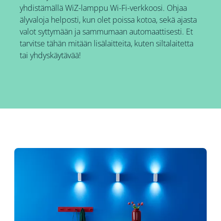
yhdistämällä WiZ-lamppu Wi-Fi-verkkoosi. Ohjaa
älyvaloja helposti, kun olet poissa kotoa, sekä ajasta
valot syttymään ja sammumaan automaattisesti. Et
tarvitse tähän mitään lisälaitteita, kuten siltalaitetta
tai yhdyskäytävää!