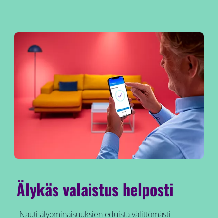
Älykäs valaistus helposti
Nauti älyominaisuuksien eduista välittömästi