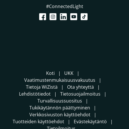
#ConnectedLight
Koti
UKK
Vaatimustenmukaisuusvakuutus
Tietoja WiZistä
Ota yhteyttä
Lehdistötiedot
Tietosuojailmoitus
Turvallisuussuositus
Tukikäytännön päättyminen
Verkkosivuston käyttöehdot
Tuotteiden käyttöehdot
Evästekäytäntö
Tietoilmoitus