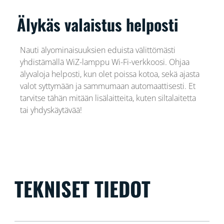
Älykäs valaistus helposti
Nauti älyominaisuuksien eduista välittömästi
yhdistämällä WiZ-lamppu Wi-Fi-verkkoosi. Ohjaa
älyvaloja helposti, kun olet poissa kotoa, sekä ajasta
valot syttymään ja sammumaan automaattisesti. Et
tarvitse tähän mitään lisälaitteita, kuten siltalaitetta
tai yhdyskäytävää!
TEKNISET TIEDOT