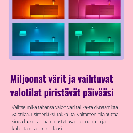
Miljoonat värit ja vaihtuvat
valotilat piristävät päivääsi
Valitse mikä tahansa valon väri tai käytä dynaamista
valotilaa. Esimerkiksi Takka- tai Valtameri-tila auttaa
sinua luomaan hämmästyttävän tunnelman ja
kohottamaan mielialaasi.