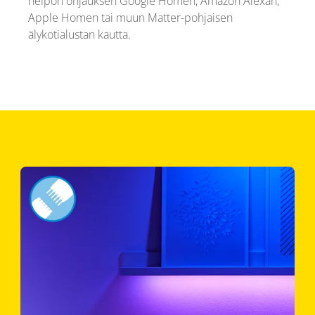
helpon ohjauksen Google Homen, Amazon Alexan,
Apple Homen tai muun Matter-pohjaisen
älykotialustan kautta.