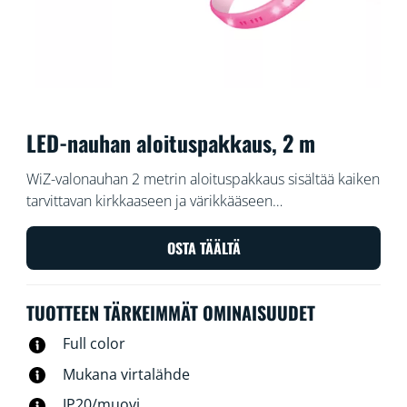
LED-nauhan aloituspakkaus, 2 m
WiZ-valonauhan 2 metrin aloituspakkaus sisältää kaiken
tarvittavan kirkkaaseen ja värikkääseen
älyvalaistukseen. Leikkaa joustava nauha haluttuun
mittaan ja lisää epäsuoraa, pitkittäistä valoa mihin
OSTA TÄÄLTÄ
tahansa tilaan. Säädä valon kirkkautta WiZ-
sovelluksessa tai puhekomennoilla tai käytä
TUOTTEEN TÄRKEIMMÄT OMINAISUUDET
esiasetettuja valaistusasetuksia Wi-Fi-kokoonpanoissa.
Full color
Mukana virtalähde
IP20/muovi