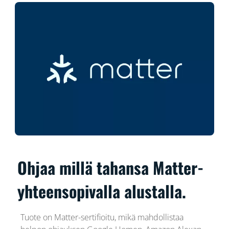
Ohjaa millä tahansa Matter-
yhteensopivalla alustalla.
Tuote on Matter-sertifioitu, mikä mahdollistaa