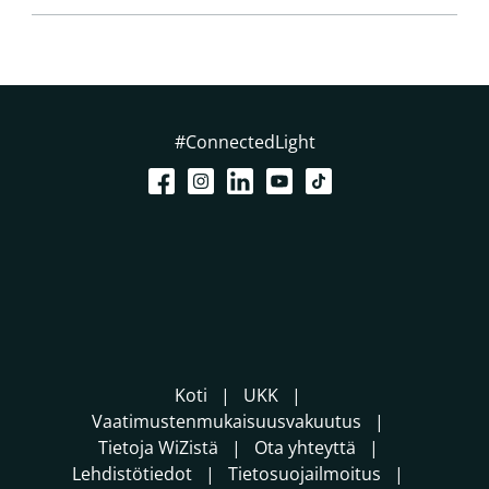
#ConnectedLight
Koti
UKK
Vaatimustenmukaisuusvakuutus
Tietoja WiZistä
Ota yhteyttä
Lehdistötiedot
Tietosuojailmoitus