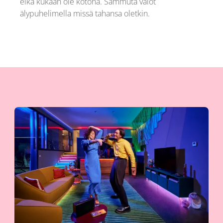
eikä kukaan ole kotona. Sammuta valot
älypuhelimella missä tahansa oletkin.