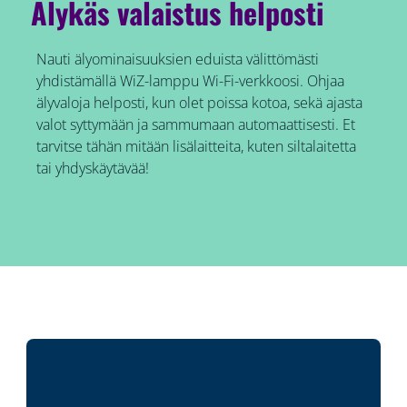
Älykäs valaistus helposti
Nauti älyominaisuuksien eduista välittömästi
yhdistämällä WiZ-lamppu Wi-Fi-verkkoosi. Ohjaa
älyvaloja helposti, kun olet poissa kotoa, sekä ajasta
valot syttymään ja sammumaan automaattisesti. Et
tarvitse tähän mitään lisälaitteita, kuten siltalaitetta
tai yhdyskäytävää!