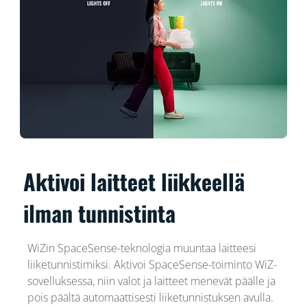
Aktivoi laitteet liikkeellä
ilman tunnistinta
WiZin SpaceSense-teknologia muuntaa laitteesi
liiketunnistimiksi. Aktivoi SpaceSense-toiminto WiZ-
sovelluksessa, niin valot ja laitteet menevät päälle ja
pois päältä automaattisesti liiketunnistuksen avulla.