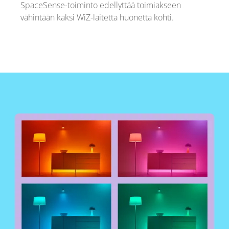
SpaceSense-toiminto edellyttää toimiakseen
vähintään kaksi WiZ-laitetta huonetta kohti.