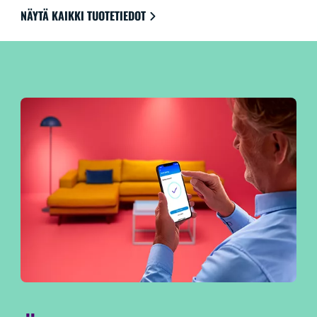
kanssa, joten ohjaus on erittäin kätevää.
NÄYTÄ KAIKKI TUOTETIEDOT