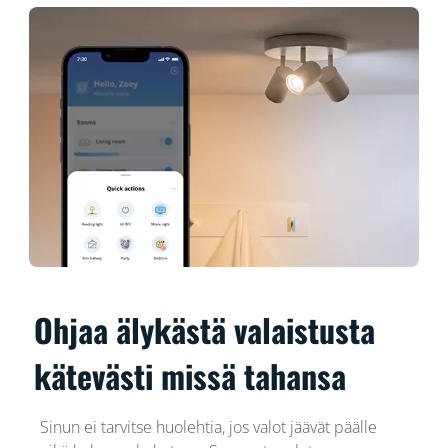
Ohjaa älykästä valaistusta
kätevästi missä tahansa
Sinun ei tarvitse huolehtia, jos valot jäävät päälle