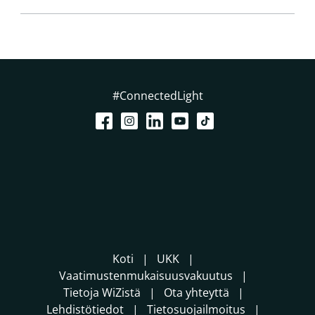
#ConnectedLight
Koti
UKK
Vaatimustenmukaisuusvakuutus
Tietoja WiZistä
Ota yhteyttä
Lehdistötiedot
Tietosuojailmoitus