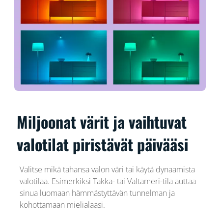
Miljoonat värit ja vaihtuvat
valotilat piristävät päivääsi
Valitse mikä tahansa valon väri tai käytä dynaamista
valotilaa. Esimerkiksi Takka- tai Valtameri-tila auttaa
sinua luomaan hämmästyttävän tunnelman ja
kohottamaan mielialaasi.