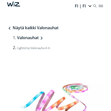
FI | FI
Näytä kaikki Valonauhat
Valonauhat
Lightstrip Valonauha 4 m