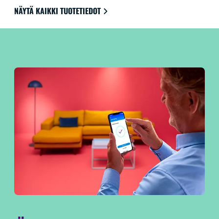
kanssa, joten ohjaus on erittäin kätevää.
NÄYTÄ KAIKKI TUOTETIEDOT