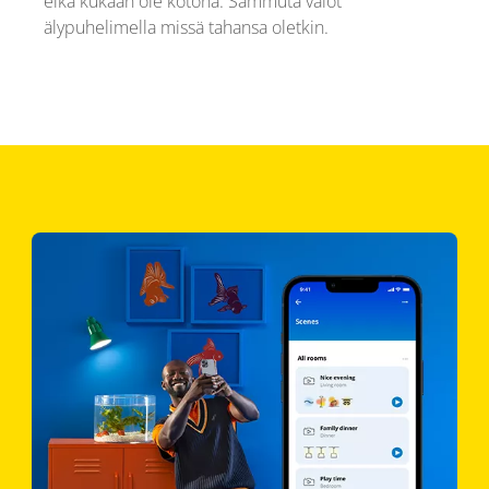
eikä kukaan ole kotona. Sammuta valot
älypuhelimella missä tahansa oletkin.