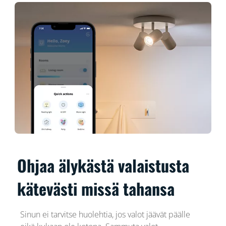
Ohjaa älykästä valaistusta
kätevästi missä tahansa
Sinun ei tarvitse huolehtia, jos valot jäävät päälle