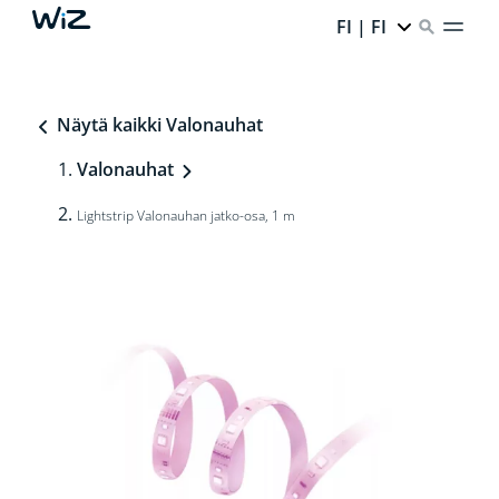
FI | FI
Näytä kaikki Valonauhat
Valonauhat
Lightstrip Valonauhan jatko-osa, 1 m