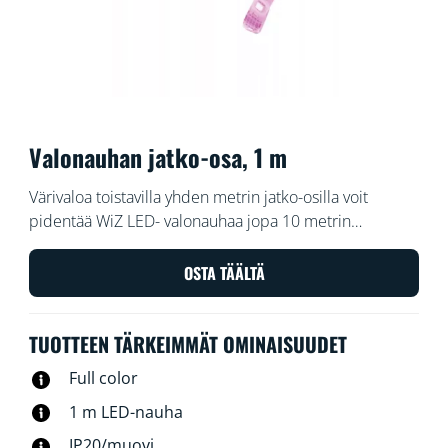
Valonauhan jatko-osa, 1 m
Värivaloa toistavilla yhden metrin jatko-osilla voit
pidentää WiZ LED- valonauhaa jopa 10 metrin
pituiseksi ja lisätä kotiisi entistä enemmän väriä.
OSTA TÄÄLTÄ
TUOTTEEN TÄRKEIMMÄT OMINAISUUDET
Full color
1 m LED-nauha
IP20/muovi