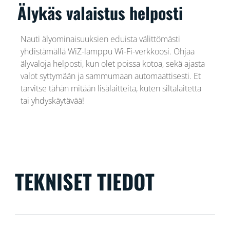
Älykäs valaistus helposti
Nauti älyominaisuuksien eduista välittömästi
yhdistämällä WiZ-lamppu Wi-Fi-verkkoosi. Ohjaa
älyvaloja helposti, kun olet poissa kotoa, sekä ajasta
valot syttymään ja sammumaan automaattisesti. Et
tarvitse tähän mitään lisälaitteita, kuten siltalaitetta
tai yhdyskäytävää!
TEKNISET TIEDOT