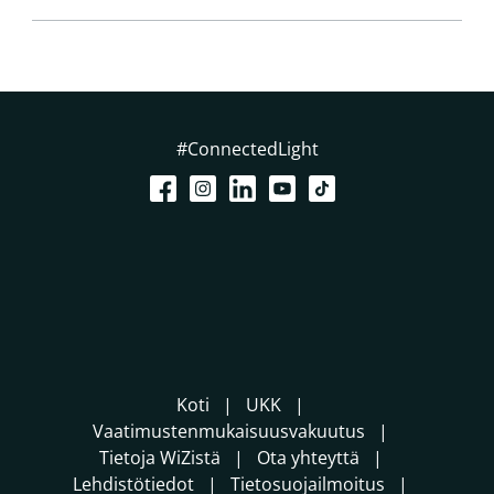
#ConnectedLight
Koti
UKK
Vaatimustenmukaisuusvakuutus
Tietoja WiZistä
Ota yhteyttä
Lehdistötiedot
Tietosuojailmoitus