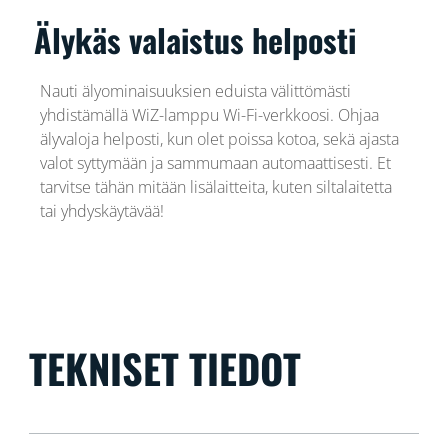
Älykäs valaistus helposti
Nauti älyominaisuuksien eduista välittömästi
yhdistämällä WiZ-lamppu Wi-Fi-verkkoosi. Ohjaa
älyvaloja helposti, kun olet poissa kotoa, sekä ajasta
valot syttymään ja sammumaan automaattisesti. Et
tarvitse tähän mitään lisälaitteita, kuten siltalaitetta
tai yhdyskäytävää!
TEKNISET TIEDOT