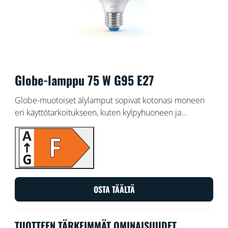
Globe-lamppu 75 W G95 E27
Globe-muotoiset älylamput sopivat kotonasi moneen
eri käyttötarkoitukseen, kuten kylpyhuoneen ja
meikkauspöydän valaistukseen, leikkisiin
riippuvalaisimiin ja näyttäviin kattokruunuihin. Voit
valita jonkin sadoista valkoisen valon sävyistä
lämpimästä viileään tai ajastaa valon muuttumaan
automaattisesti eri käyttötarkoitusten ja tunnelmien
mukaan. Voit ohjata valoa Wi-Fi-yhteydellä WiZ-
OSTA TÄÄLTÄ
sovelluksella, WiZ-kytkimellä tai puhekomennoin.
TUOTTEEN TÄRKEIMMÄT OMINAISUUDET