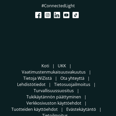
#ConnectedLight
Koti
UKK
Vaatimustenmukaisuusvakuutus
Tietoja WiZistä
Ota yhteyttä
Lehdistötiedot
Tietosuojailmoitus
Turvallisuussuositus
Tukikäytännön päättyminen
Verkkosivuston käyttöehdot
Tuotteiden käyttöehdot
Evästekäytäntö
Tietoilmoitus