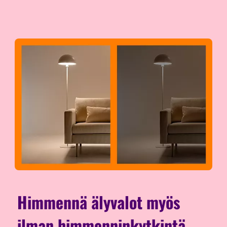
Himmennä älyvalot myös
ilman himmenninkytkintä