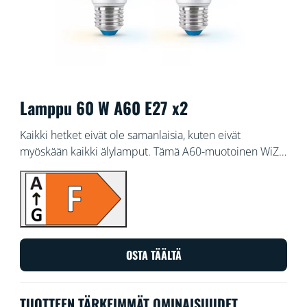
Lamppu 60 W A60 E27 x2
Kaikki hetket eivät ole samanlaisia, kuten eivät
myöskään kaikki älylamput. Tämä A60-muotoinen WiZ-
lamppu on ominaisuuksiltaan ainutlaatuinen: sen
valkoisen valon sävyn voi säätää sopimaan erilaisiin
käyttötarpeisiin ja tunnelmiin. Ajasta valo viileäksi
keskittymistä varten ja kotoisaksi rentoutumista varten.
Säädä valo juuri sellaiseksi, että se luo mukavan
tunnelman kotiin. Voit ohjata valoa Wi-Fi-yhteydellä
OSTA TÄÄLTÄ
WiZ-sovelluksella, WiZ-kytkimellä tai puhekomennoin.
TUOTTEEN TÄRKEIMMÄT OMINAISUUDET