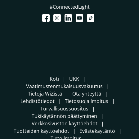
#ConnectedLight
Koti
UKK
Vaatimustenmukaisuusvakuutus
Tietoja WiZistä
Ota yhteyttä
Lehdistötiedot
Tietosuojailmoitus
Turvallisuussuositus
Tukikäytännön päättyminen
Verkkosivuston käyttöehdot
Tuotteiden käyttöehdot
Evästekäytäntö
Tietoilmoitus