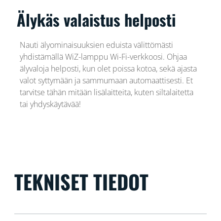
Älykäs valaistus helposti
Nauti älyominaisuuksien eduista välittömästi
yhdistämällä WiZ-lamppu Wi-Fi-verkkoosi. Ohjaa
älyvaloja helposti, kun olet poissa kotoa, sekä ajasta
valot syttymään ja sammumaan automaattisesti. Et
tarvitse tähän mitään lisälaitteita, kuten siltalaitetta
tai yhdyskäytävää!
TEKNISET TIEDOT