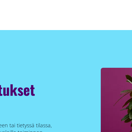
tukset
n tai tietyssä tilassa,