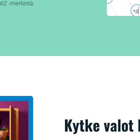
WiZ -merkintä.
Kytke valot 