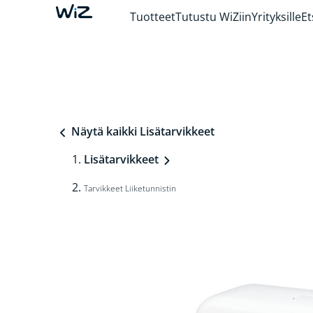
Tuotteet
Tutustu WiZiin
Yrityksille
Et
Näytä kaikki Lisätarvikkeet
Lisätarvikkeet
Tarvikkeet Liiketunnistin