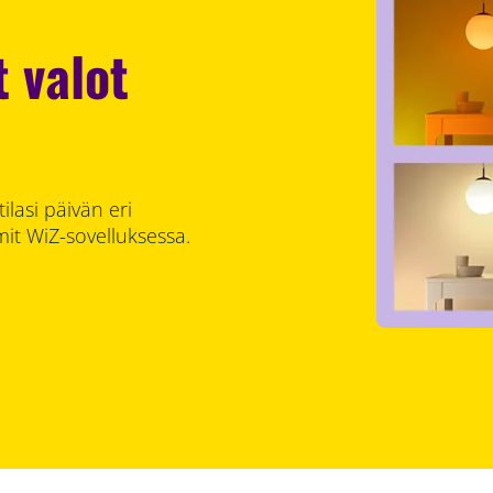
t valot
ilasi päivän eri
mit WiZ-sovelluksessa.