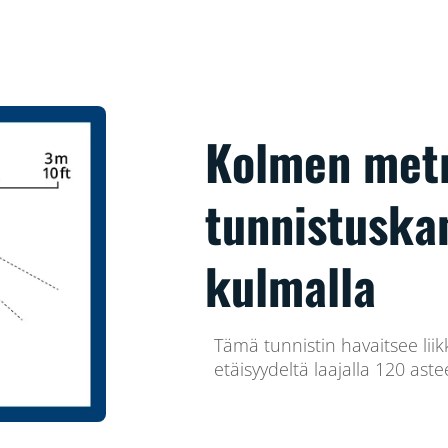
Kolmen met
tunnistuska
kulmalla
Tämä tunnistin havaitsee li
etäisyydeltä laajalla 120 ast