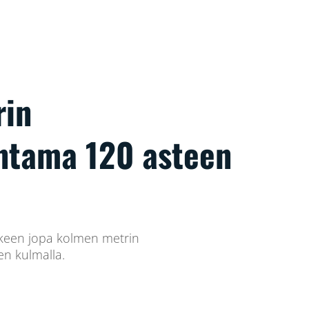
rin
ntama 120 asteen
ikkeen jopa kolmen metrin
een kulmalla.