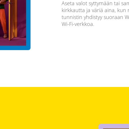
Aseta valot syttymään tai
kirkkautta ja väriä aina, kun 
tunnistin yhdistyy suoraan Wi
Wi-Fi-verkkoa.