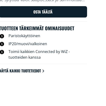
valot poistuttuasi. Sijoita pariston sisältävä
tunnistin sisäänkäyntiin tai eteiseen ja aseta
OSTA TÄÄLTÄ
se sytyttämään tai sammuttamaan valot
haluamillasi asetuksilla tiettyinä aikoina.
TUOTTEEN TÄRKEIMMÄT OMINAISUUDET
Paristokäyttöinen
IP20/muovi/valkoinen
Toimii kaikkien Connected by WiZ -
tuotteiden kanssa
NÄYTÄ KAIKKI TUOTETIEDOT