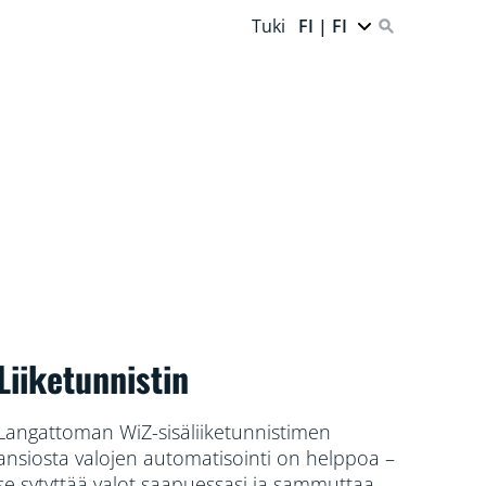
Tuki
FI | FI
Liiketunnistin
Langattoman WiZ-sisäliiketunnistimen
ansiosta valojen automatisointi on helppoa –
se sytyttää valot saapuessasi ja sammuttaa