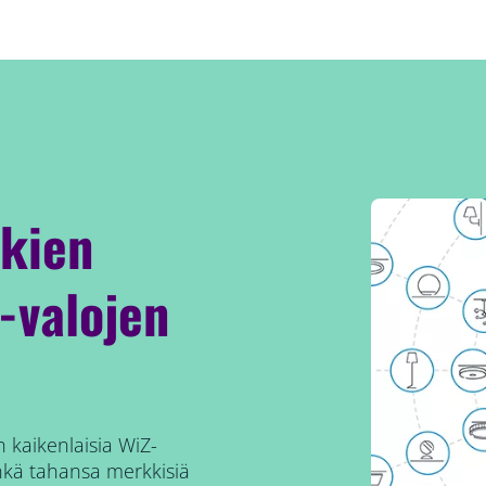
kkien
-valojen
 kaikenlaisia WiZ-
inkä tahansa merkkisiä