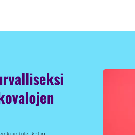
urvalliseksi
kovalojen
n kuin tulet kotiin,