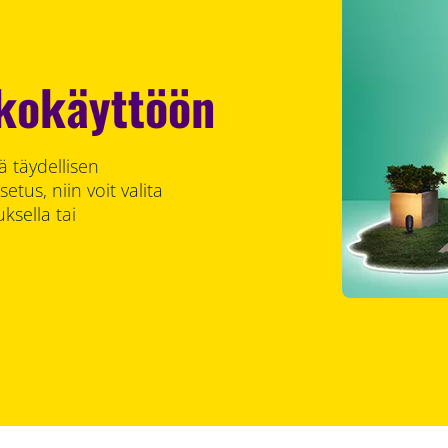
lkokäyttöön
ä täydellisen
tus, niin voit valita
ksella tai