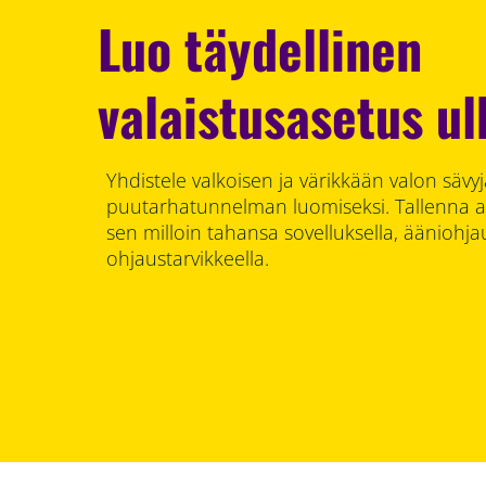
Luo täydellinen
valaistusasetus u
Yhdistele valkoisen ja värikkään valon sävyj
puutarhatunnelman luomiseksi. Tallenna ase
sen milloin tahansa sovelluksella, ääniohjau
ohjaustarvikkeella.