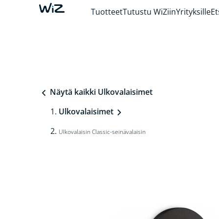
Tuotteet
Tutustu WiZiin
Yrityksille
Et
Näytä kaikki Ulkovalaisimet
Ulkovalaisimet
Ulkovalaisin Classic-seinävalaisin