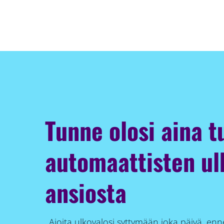
Tunne olosi aina t
automaattisten ul
ansiosta
Ajoita ulkovalosi syttymään joka päivä, enne