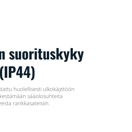
n suorituskyky
 (IP44)
tattu huolellisesti ulkokäyttöön
u kestämään sääolosuhteita
esta rankkasateisiin.