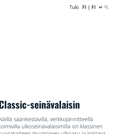
Tuki
FI | FI
Classic-seinävalaisin
Näillä säänkestävillä, verkkojännitteellä
toimivilla ulkoseinävalaisimilla on klassinen
suorakaiteen muotoinen ulkoasu ja loistava