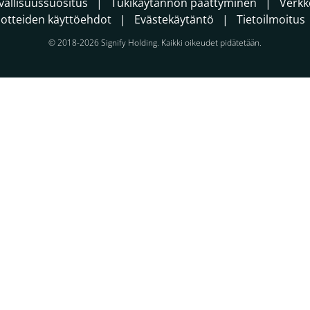
vallisuussuositus
Tukikäytännön päättyminen
Verkk
otteiden käyttöehdot
Evästekäytäntö
Tietoilmoitus
© 2018-2026 Signify Holding. Kaikki oikeudet pidätetään.