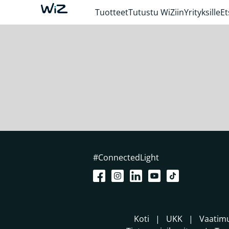
Tuotteet
Tutustu WiZiin
Yrityksille
Et
#ConnectedLight
Koti
UKK
Vaatim