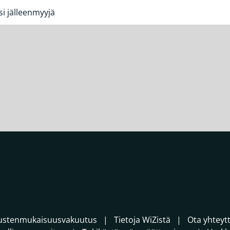
si jälleenmyyjä
ustenmukaisuusvakuutus
Tietoja WiZistä
Ota yhteyt