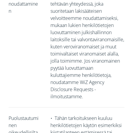
noudattamine
tehtävän yhteydessä, joka
n
suoritetaan lakisääteisen
velvoitteemme noudattamiseksi,
mukaan lukien henkilötietojen
luovuttaminen julkishallinnon
laitoksille tai valvontaviranomaisille,
kuten veroviranomaiset ja muut
toimivaltaiset viranomaiset alalla,
jolla toimimme. Jos viranomainen
pyytää luovuttamaan
kuluttajiemme henkilötietoja,
noudatamme WiZ Agency
Disclosure Requests -
ilmoitustamme.
Puolustautumi
•
Tähän tarkoitukseen kuuluu
nen
henkilötietojen käytön esimerkiksi
oikeudellisilta
kiistatilanteen estämisessä tai