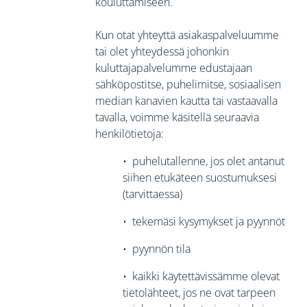
kouluttamiseen.
Kun otat yhteyttä asiakaspalveluumme
tai olet yhteydessä johonkin
kuluttajapalvelumme edustajaan
sähköpostitse, puhelimitse, sosiaalisen
median kanavien kautta tai vastaavalla
tavalla, voimme käsitellä seuraavia
henkilötietoja:
•
puhelutallenne, jos olet antanut
siihen etukäteen suostumuksesi
(tarvittaessa)
•
tekemäsi kysymykset ja pyynnöt
•
pyynnön tila
•
kaikki käytettävissämme olevat
tietolähteet, jos ne ovat tarpeen