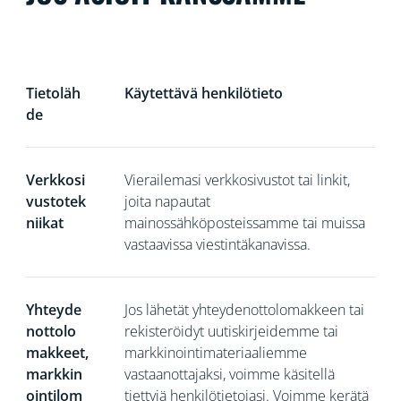
Tietoläh
Käytettävä henkilötieto
de
Verkkosi
Vierailemasi verkkosivustot tai linkit,
vustotek
joita napautat
niikat
mainossähköposteissamme tai muissa
vastaavissa viestintäkanavissa.
Yhteyde
Jos
lähetät yhteydenottolomakkeen tai
nottolo
rekisteröidyt uutiskirjeidemme tai
makkeet,
markkinointimateriaaliemme
markkin
vastaanottajaksi, voimme käsitellä
ointilom
tiettyjä henkilötietojasi. Voimme kerätä