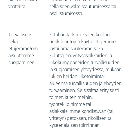
vaateilta
sellaiseen valmistautumisessa tai
osallistumisessa.
Turvallisuus
•
Tähän tarkoitukseen kuuluu
sekä
henkilötietojen käyttö etujemme
etujemme/om
ja/tai omaisuutemme sekä
aisuutemme
kuluttajien, yritysasiakkaiden ja
suojaaminen
liikekumppaneiden turvallisuuden
ja suojaamisen yhteydessä, mukaan
lukien heidän liiketoiminta-
alueensa turvallisuuden ja eheyden
turvaaminen. Se sisältää erityisesti
toimet, kuten meihin,
työntekijöihimme tai
asiakkaisiimme kohdistuvan (tai
yritetyn) petoksen, rikollisen tai
kyseenalaisen toiminnan