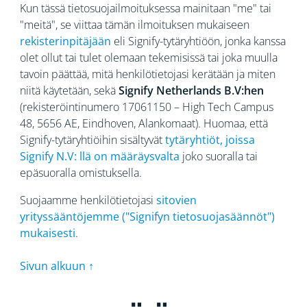
Kun tässä tietosuojailmoituksessa mainitaan "me" tai
"meitä", se viittaa tämän ilmoituksen mukaiseen
rekisterinpitäjään
eli Signify-tytäryhtiöön, jonka kanssa
olet ollut tai tulet olemaan tekemisissä tai joka muulla
tavoin päättää, mitä henkilötietojasi kerätään ja miten
niitä käytetään, sekä
Signify Netherlands B.V:hen
(rekisteröintinumero 17061150 – High Tech Campus
48, 5656
AE, Eindhoven, Alankomaat). Huomaa, että
Signify-tytäryhtiöihin sisältyvät
tytäryhtiöt, joissa
Signify N.V: llä on määräysvalta
joko suoralla tai
epäsuoralla omistuksella.
Suojaamme henkilötietojasi
sitovien
yrityssääntöjemme ("Signifyn tietosuojasäännöt")
mukaisesti
.
Sivun alkuun ↑