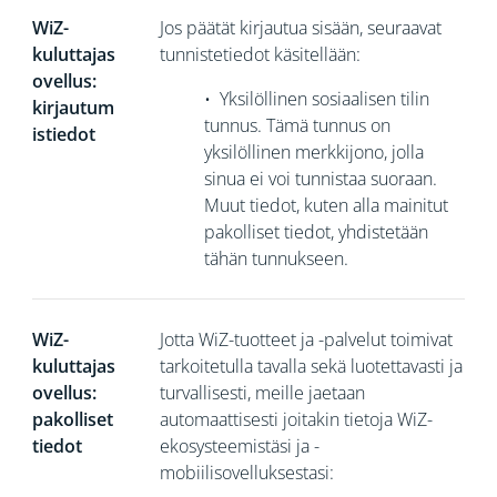
WiZ-
Jos päätät kirjautua sisään, seuraavat
kuluttajas
tunnistetiedot käsitellään:
ovellus:
•
Yksilöllinen sosiaalisen tilin
kirjautum
tunnus. Tämä tunnus on
istiedot
yksilöllinen merkkijono, jolla
sinua ei voi
tunnistaa suoraan.
Muut tiedot, kuten alla mainitut
pakolliset tiedot, yhdistetään
tähän tunnukseen.
WiZ-
Jotta WiZ-tuotteet ja -palvelut toimivat
kuluttajas
tarkoitetulla tavalla sekä luotettavasti ja
ovellus:
turvallisesti, meille jaetaan
pakolliset
automaattisesti joitakin tietoja WiZ-
tiedot
ekosysteemistäsi ja -
mobiilisovelluksestasi: