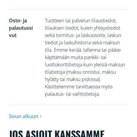
Osto- ja
Tuotteen tai palvelun tilaustiedot,
palautussi
tilauksen tiedot, kuten yhteystiedot
vut
sekä toimitus- ja laskuosoite, laskun
tiedot ja laskuhistoria sekä maksun
tila. Emme kerää, tallenna tai pääse
käyttämään muita pankki- tai
luottokorttitietoja kuin yleisiä maksun
tilatietoja (maksu onnistui, maksu
hylätty tai maksu pidossa).
Käsittelemme tarvittaessa myös
palautus- tai vaihtotietoja.
Sivun alkuun ↑
JOS ASIOIT KANSSAMME