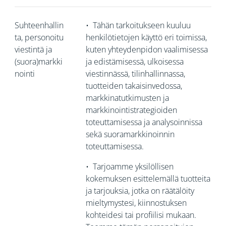
Suhteenhallin
•
Tähän tarkoitukseen kuuluu
ta, personoitu
henkilötietojen käyttö eri toimissa,
viestintä ja
kuten yhteydenpidon vaalimisessa
(suora)markki
ja edistämisessä, ulkoisessa
nointi
viestinnässä, tilinhallinnassa,
tuotteiden takaisinvedossa,
markkinatutkimusten ja
markkinointistrategioiden
toteuttamisessa ja analysoinnissa
sekä suoramarkkinoinnin
toteuttamisessa.
•
Tarjoamme yksilöllisen
kokemuksen esittelemällä tuotteita
ja tarjouksia, jotka on räätälöity
mieltymystesi, kiinnostuksen
kohteidesi tai profiilisi mukaan.