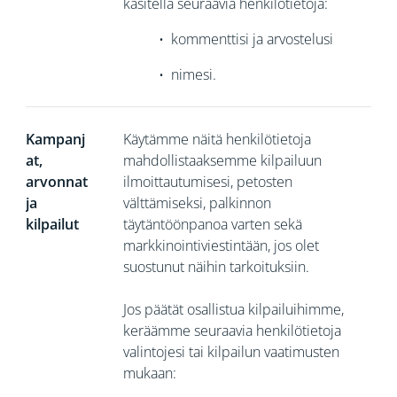
käsitellä seuraavia henkilötietoja:
•
kommenttisi ja arvostelusi
•
nimesi.
Kampanj
Käytämme näitä henkilötietoja
at,
mahdollistaaksemme kilpailuun
arvonnat
ilmoittautumisesi, petosten
ja
välttämiseksi, palkinnon
kilpailut
täytäntöönpanoa varten sekä
markkinointiviestintään, jos olet
suostunut näihin tarkoituksiin.
Jos päätät osallistua kilpailuihimme,
keräämme seuraavia henkilötietoja
valintojesi tai kilpailun vaatimusten
mukaan: