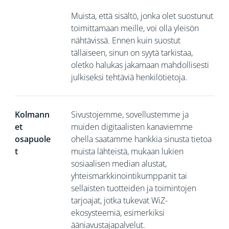
Muista, että sisältö, jonka olet suostunut
toimittamaan meille, voi olla yleisön
nähtävissä. Ennen kuin suostut
tällaiseen, sinun on syytä tarkistaa,
oletko halukas jakamaan mahdollisesti
julkiseksi tehtäviä henkilötietoja.
Kolmann
Sivustojemme, sovellustemme ja
et
muiden digitaalisten kanaviemme
osapuole
ohella saatamme hankkia sinusta tietoa
t
muista lähteistä, mukaan lukien
sosiaalisen median alustat,
yhteismarkkinointikumppanit tai
sellaisten tuotteiden ja toimintojen
tarjoajat, jotka tukevat WiZ-
ekosysteemiä, esimerkiksi
ääniavustajapalvelut.