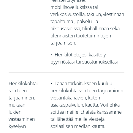
rekisteröitymiset
mobiilisovelluksissa tai
verkkosivustoilla, takuun, viestinnän
tapahtuma-, palvelu- ja
oikeusasioissa, tilinhallinnan sekä
olennaisten tuotetoimintojen
tarjoamisen.
•
Henkilötietojesi käsittely
pyynnöstäsi tai suostumuksellasi
Henkilökohtai
•
Tähän tarkoitukseen kuuluu
sen tuen
henkilökohtaisen tuen tarjoaminen
tarjoaminen,
viestintäkanavien, kuten
mukaan
asiakaspalvelun, kautta. Voit ehkä
lukien
soittaa meille, chatata kanssamme
vastaaminen
tai lähettää meille viestejä
kyselyyn
sosiaalisen median kautta.