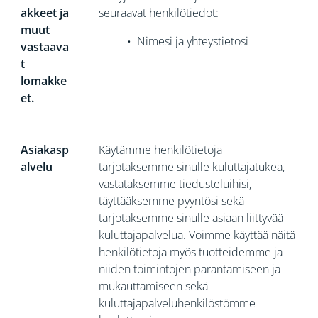
akkeet ja
seuraavat henkilötiedot:
muut
•
Nimesi ja yhteystietosi
vastaava
t
lomakke
et.
Asiakasp
Käytämme henkilötietoja
alvelu
tarjotaksemme sinulle kuluttajatukea,
vastataksemme tiedusteluihisi,
täyttääksemme pyyntösi sekä
tarjotaksemme sinulle asiaan liittyvää
kuluttajapalvelua. Voimme käyttää näitä
henkilötietoja myös tuotteidemme ja
niiden toimintojen parantamiseen ja
mukauttamiseen sekä
kuluttajapalveluhenkilöstömme