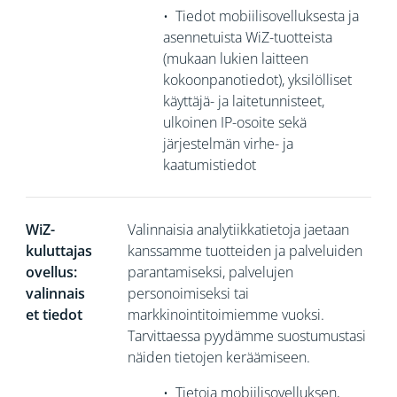
•
Tiedot mobiilisovelluksesta ja
asennetuista WiZ-tuotteista
(mukaan lukien laitteen
kokoonpanotiedot), yksilölliset
käyttäjä- ja laitetunnisteet,
ulkoinen
IP-osoite sekä
järjestelmän virhe- ja
kaatumistiedot
WiZ-
Valinnaisia analytiikkatietoja jaetaan
kuluttajas
kanssamme tuotteiden ja palveluiden
ovellus:
parantamiseksi, palvelujen
valinnais
personoimiseksi tai
et tiedot
markkinointitoimiemme vuoksi.
Tarvittaessa pyydämme suostumustasi
näiden tietojen keräämiseen.
•
Tietoja mobiilisovelluksen,