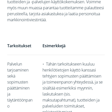
tuotteiden ja -palvelujen käyttökokemuksen. Voimme
myös muun muassa parantaa tuotteitamme palautteesi
perusteella, tarjota asiakastukea ja laatia personoitua
markkinointiviestintää.
Tarkoitukset
Esimerkkejä
Palvelun
•
Tähän tarkoitukseen kuuluu
tarjoaminen
henkilötietojen käyttö kanssasi
sekä
tehtyjen sopimusten päättämisen
sopimusten
ja toimeenpanon yhteydessä, ja se
päättäminen
sisältää esimerkiksi myynnin,
ja
laskutuksen (sis.
täytäntöönpan
maksutapahtumat), tuotteiden ja
o
palveluiden toimitukset,