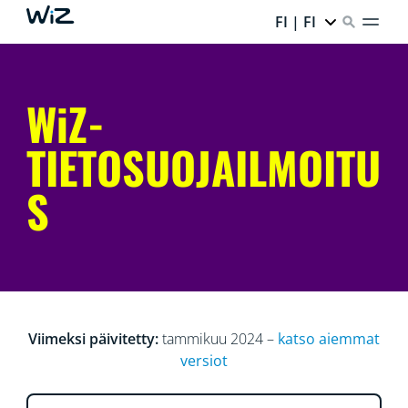
FI | FI
WiZ-
TIETOSUOJAILMOITU
S
Viimeksi päivitetty:
tammikuu 2024 –
katso aiemmat
versiot