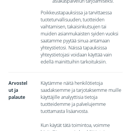
asiakaspalvelun tarjoamiseksi.
Poikkeustapauksissa ja tarvittaessa
tuoteturvallisuuden, tuotteiden
vaihtamisen, takaisinkutsujen tai
muiden asianmukaisten syiden vuoksi
saatamme pyytää sinua
antamaan
yhteystietosi. Näissä tapauksissa
yhteystietojasi voidaan käyttää vain
edellä mainittuihin tarkoituksiin.
Arvostel
Käytämme näitä henkilötietoja
ut ja
saadaksemme ja tarjotaksemme muille
palaute
käyttäjille analyyttisia tietoja
tuotteidemme ja palvelujemme
tuottamasta lisäarvosta.
Kun käytät tätä toimintoa, voimme