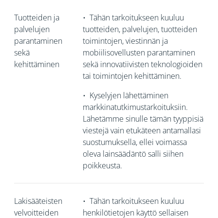
Tuotteiden ja
•
Tähän tarkoitukseen kuuluu
palvelujen
tuotteiden, palvelujen, tuotteiden
parantaminen
toimintojen, viestinnän ja
sekä
mobiilisovellusten parantaminen
kehittäminen
sekä innovatiivisten teknologioiden
tai toimintojen kehittäminen.
•
Kyselyjen lähettäminen
markkinatutkimustarkoituksiin.
Lähetämme sinulle tämän tyyppisiä
viestejä vain etukäteen antamallasi
suostumuksella, ellei voimassa
oleva lainsäädäntö salli siihen
poikkeusta.
Lakisääteisten
•
Tähän tarkoitukseen kuuluu
velvoitteiden
henkilötietojen käyttö sellaisen