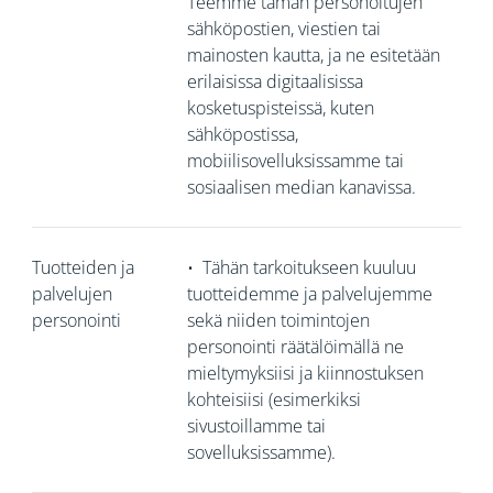
Teemme tämän personoitujen
sähköpostien, viestien tai
mainosten kautta, ja ne esitetään
erilaisissa digitaalisissa
kosketuspisteissä, kuten
sähköpostissa,
mobiilisovelluksissamme tai
sosiaalisen median kanavissa.
Tuotteiden ja
•
Tähän tarkoitukseen kuuluu
palvelujen
tuotteidemme ja palvelujemme
personointi
sekä niiden toimintojen
personointi räätälöimällä ne
mieltymyksiisi ja kiinnostuksen
kohteisiisi (esimerkiksi
sivustoillamme tai
sovelluksissamme).