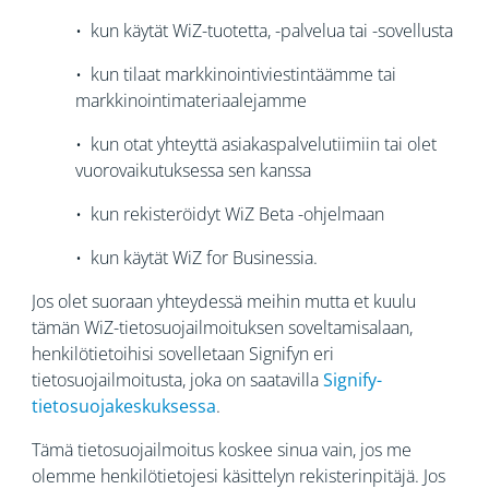
• kun käytät WiZ-tuotetta, -palvelua tai -sovellusta
• kun tilaat markkinointiviestintäämme tai
markkinointimateriaalejamme
• kun otat yhteyttä asiakaspalvelutiimiin tai olet
vuorovaikutuksessa sen kanssa
• kun rekisteröidyt WiZ Beta -ohjelmaan
• kun käytät WiZ for Businessia.
Jos olet suoraan yhteydessä meihin mutta et kuulu
tämän WiZ-tietosuojailmoituksen soveltamisalaan,
henkilötietoihisi sovelletaan Signifyn eri
tietosuojailmoitusta, joka on saatavilla
Signify-
tietosuojakeskuksessa
.
Tämä tietosuojailmoitus koskee sinua vain, jos me
olemme henkilötietojesi käsittelyn rekisterinpitäjä. Jos