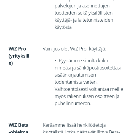
palvelujen ja asennettujen
tuotteiden sekä yksilöllisten
käyttäjä- ja laitetunnisteiden
käytöstä
WiZ Pro
Vain, jos olet WiZ Pro -käyttäjä:
(yrityksill
•
Pyydämme sinulta koko
e)
nimeäsi ja sähköpostiosoitettasi
sisäänkirjautumisen
todentamista varten.
Vaihtoehtoisesti voit antaa meille
myös rakennuksen osoitteen ja
puhelinnumeron.
WiZ Beta
Keräämme
lisää henkilötietoja
-ohjelma
käyttäjistä, jotka päättävät liittyä Beta-