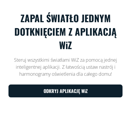
ZAPAL ŚWIATŁO JEDNYM
DOTKNIĘCIEM Z APLIKACJĄ
WiZ
Steruj wszystkimi światłami WiZ za pomocą jednej
inteligentnej aplikacji. Z łatwością ustaw nastrój i
harmonogramy oświetlenia dla całego domu!
ODKRYJ APLIKACJĘ WiZ