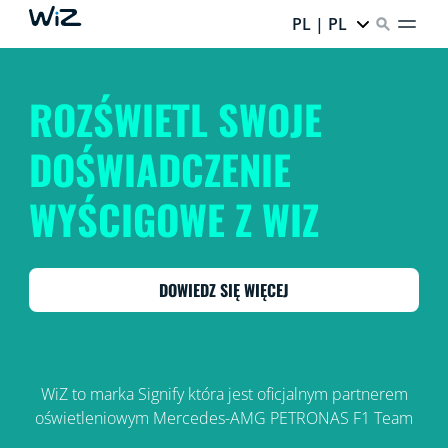
PL | PL
ROZŚWIETL SWOJE
DOŚWIADCZENIE
WYŚCIGOWE Z WIZ
DOWIEDZ SIĘ WIĘCEJ
WiZ to marka Signify która jest oficjalnym partnerem
oświetleniowym Mercedes-AMG PETRONAS F1 Team