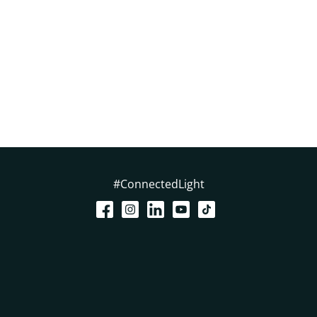
#ConnectedLight