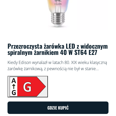
Przezroczysta żarówka LED z widocznym
spiralnym żarnikiem 40 W ST64 E27
Kiedy Edison wynalazł w latach 80. XIX wieku klasyczną
żarówkę żarnikową, z pewnością nie był w stanie
wyobrazić sobie, co firma WiZ mogłaby z nią zrobić
dzisiaj. Żarówki żarnikowe LED WiZ wyglądają świetnie
nawet wtedy, gdy są wyłączone, ale prawdziwa magia
zaczyna się dopiero po ich włączeniu. Te przezroczyste,
inteligentne żarówki z możliwością przyciemniania
generują miliony kolorów i odcieni światła białego, od
GDZIE KUPIĆ
ciepłych po chłodne. Ciesz się klasycznym wyglądem