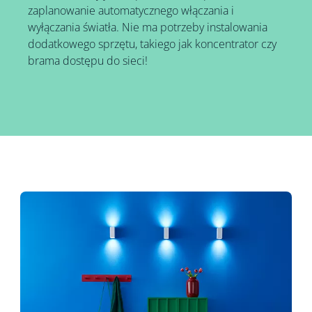
zaplanowanie automatycznego włączania i
wyłączania światła. Nie ma potrzeby instalowania
dodatkowego sprzętu, takiego jak koncentrator czy
brama dostępu do sieci!