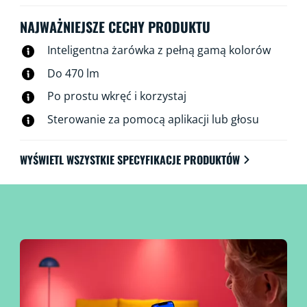
tradycyjnych żarówek żarnikowych w estetyce vintage,
czerpiąc jednocześnie korzyści z energooszczędnej
NAJWAŻNIEJSZE CECHY PRODUKTU
technologii LED. Oczywiście żarówkami tymi można
Inteligentna żarówka z pełną gamą kolorów
sterować za pośrednictwem Wi-Fi, przy użyciu aplikacji
WiZ, pilota WiZ lub głosu.
Do 470 lm
Po prostu wkręć i korzystaj
Sterowanie za pomocą aplikacji lub głosu
WYŚWIETL WSZYSTKIE SPECYFIKACJE PRODUKTÓW