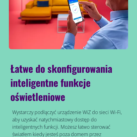
Łatwe do skonfigurowania
inteligentne funkcje
oświetleniowe
Wystarczy podłączyć urządzenie WiZ do sieci Wi-Fi,
aby uzyskać natychmiastowy dostęp do
inteligentnych funkcji. Możesz łatwo sterować
światłem kiedy jesteś poza domem przez