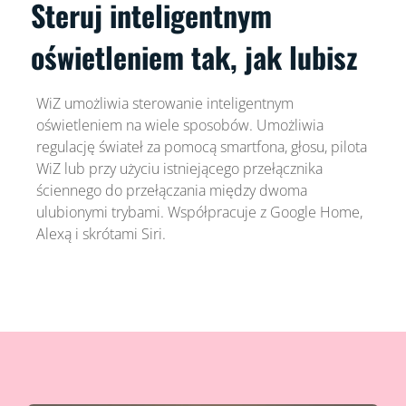
Steruj inteligentnym
oświetleniem tak, jak lubisz
WiZ umożliwia sterowanie inteligentnym
oświetleniem na wiele sposobów. Umożliwia
regulację świateł za pomocą smartfona, głosu, pilota
WiZ lub przy użyciu istniejącego przełącznika
ściennego do przełączania między dwoma
ulubionymi trybami. Współpracuje z Google Home,
Alexą i skrótami Siri.