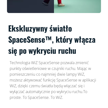
Ekskluzywny światło
SpaceSense™, który włącza
się po wykryciu ruchu
Technologia WiZ SpaceSense pozwala zmienić
punkty oświetleniowe w czujniki ruchu. Mając w
pomieszczeniu co najmniej dwie lampy WiZ,
możesz aktywować funkcję SpaceSense w aplikacji
WiZ, dzięki czemu światła będą włączać się i
wyłączać automatycznie po wykryciu ruchu.To
proste. To SpaceSense. To WiZ.