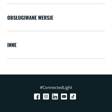
OBSŁUGIWANE WERSJE
INNE
#ConnectedLight