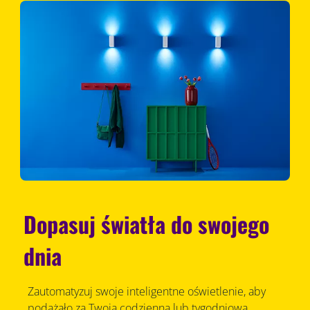
Dopasuj światła do swojego
dnia
Zautomatyzuj swoje inteligentne oświetlenie, aby
podążało za Twoją codzienną lub tygodniową