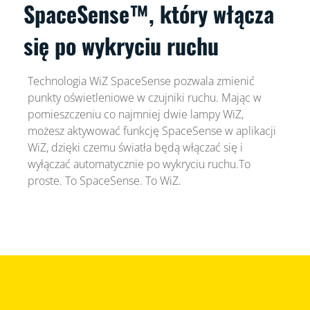
SpaceSense™, który włącza
się po wykryciu ruchu
Technologia WiZ SpaceSense pozwala zmienić
punkty oświetleniowe w czujniki ruchu. Mając w
pomieszczeniu co najmniej dwie lampy WiZ,
możesz aktywować funkcję SpaceSense w aplikacji
WiZ, dzięki czemu światła będą włączać się i
wyłączać automatycznie po wykryciu ruchu.To
proste. To SpaceSense. To WiZ.