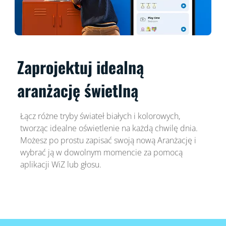
Zaprojektuj idealną
aranżację świetlną
Łącz różne tryby świateł białych i kolorowych,
tworząc idealne oświetlenie na każdą chwilę dnia.
Możesz po prostu zapisać swoją nową Aranżację i
wybrać ją w dowolnym momencie za pomocą
aplikacji WiZ lub głosu.