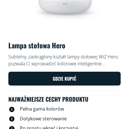
Lampa stołowa Hero
Subtelny, zaokrąglony kształt lampy stołowej WiZ Hero
pozwala Ci wprowadzić kolorowe inteligentne
oświetlenie do każdego kąta Twojej strefy dziennej.
Steruj za pomocą aplikacji WiZ lub głosem, aby
GDZIE KUPIĆ
ściemniać, rozjaśnić światło lub użyć gotowych trybów
oświetlenia w konfiguracjach Wi-Fi.
NAJWAŻNIEJSZE CECHY PRODUKTU
Pełna gama kolorów
Dotykowe sterowanie
Po prostu wkręć i korzystaj