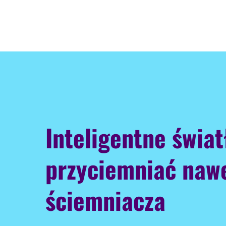
Inteligentne świa
przyciemniać naw
ściemniacza