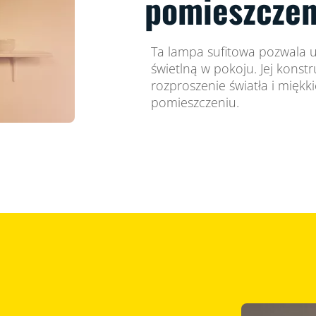
pomieszczen
Ta lampa sufitowa pozwala
świetlną w pokoju. Jej kons
rozproszenie światła i miękki
pomieszczeniu.