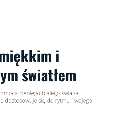
 miękkim i
łym światłem
pomocą ciepłego białego światła.
óre dostosowuje się do rytmu Twojego