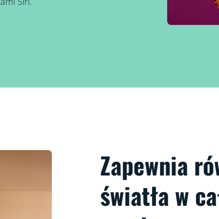
mi Siri.
Zapewnia ró
światła w c