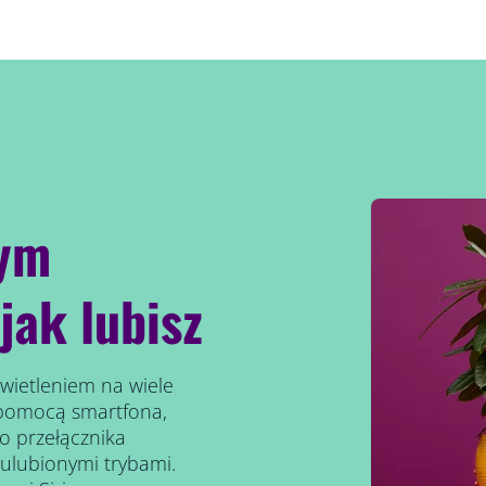
nym
jak lubisz
wietleniem na wiele
 pomocą smartfona,
go przełącznika
ulubionymi trybami.