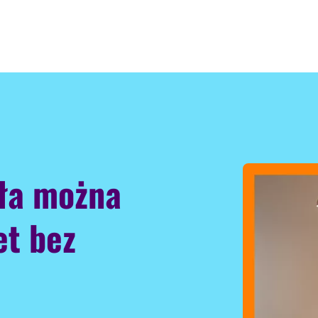
tła można
et bez