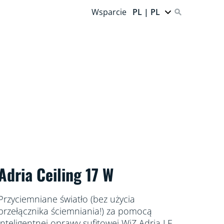
Wsparcie
PL | PL
Adria Ceiling 17 W
Przyciemniane światło (bez użycia
przełącznika ściemniania!) za pomocą
inteligentnej oprawy sufitowej WiZ Adria LED