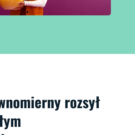
wnomierny rozsył
ałym