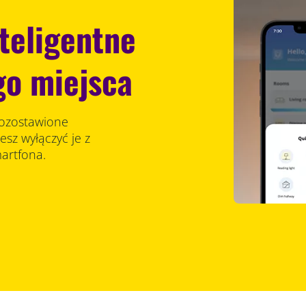
teligentne
go miejsca
 pozostawione
sz wyłączyć je z
artfona.