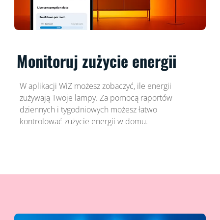
Monitoruj zużycie energii
W aplikacji WiZ możesz zobaczyć, ile energii
zużywają Twoje lampy. Za pomocą raportów
dziennych i tygodniowych możesz łatwo
kontrolować zużycie energii w domu.