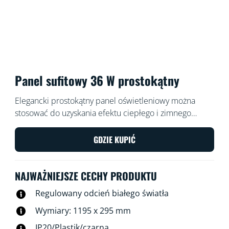
Panel sufitowy 36 W prostokątny
Elegancki prostokątny panel oświetleniowy można
stosować do uzyskania efektu ciepłego i zimnego
światła. Panel jest łatwy do zainstalowania, posiada
funkcję przyciemniania i pasuje również do wnętrz w
GDZIE KUPIĆ
stylu nowoczesnym.
NAJWAŻNIEJSZE CECHY PRODUKTU
Regulowany odcień białego światła
Wymiary: 1195 x 295 mm
IP20/Plastik/czarna