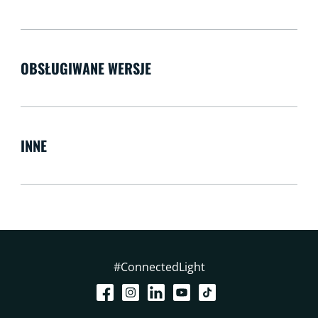
OBSŁUGIWANE WERSJE
INNE
#ConnectedLight