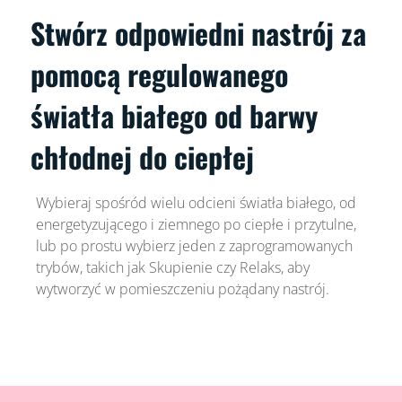
Stwórz odpowiedni nastrój za
pomocą regulowanego
światła białego od barwy
chłodnej do ciepłej
Wybieraj spośród wielu odcieni światła białego, od
energetyzującego i ziemnego po ciepłe i przytulne,
lub po prostu wybierz jeden z zaprogramowanych
trybów, takich jak Skupienie czy Relaks, aby
wytworzyć w pomieszczeniu pożądany nastrój.