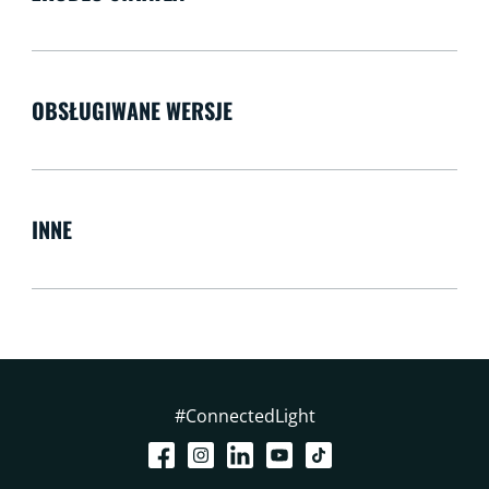
OBSŁUGIWANE WERSJE
INNE
#ConnectedLight