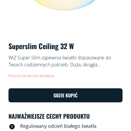
Superslim Ceiling 32 W
WiZ Super Slim zapewnia światło dopasowane do
Twoich codziennych potrzeb. Duża, okrągła
powierzchnia świetlna zalewa pokój chłodnym
Pozycja nie jest już dostępna
niebieskim światłem, które poprawia czujność i ułatwia
koncentrację i ściemnia się do miękkiej, ciepłej barwy,
pomagając się zrelaksować.
GDZIE KUPIĆ
NAJWAŻNIEJSZE CECHY PRODUKTU
Regulowany odcień białego światła