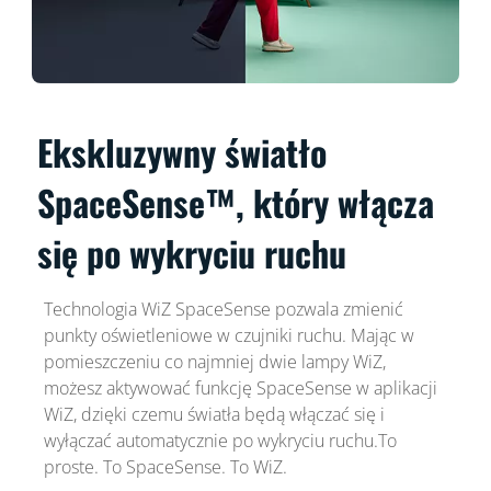
Ekskluzywny światło
SpaceSense™, który włącza
się po wykryciu ruchu
Technologia WiZ SpaceSense pozwala zmienić
punkty oświetleniowe w czujniki ruchu. Mając w
pomieszczeniu co najmniej dwie lampy WiZ,
możesz aktywować funkcję SpaceSense w aplikacji
WiZ, dzięki czemu światła będą włączać się i
wyłączać automatycznie po wykryciu ruchu.To
proste. To SpaceSense. To WiZ.