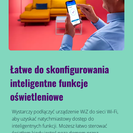
Łatwe do skonfigurowania
inteligentne funkcje
oświetleniowe
Wystarczy podłączyć urządzenie WiZ do sieci Wi-Fi,
aby uzyskać natychmiastowy dostęp do
inteligentnych funkcji. Możesz łatwo sterować