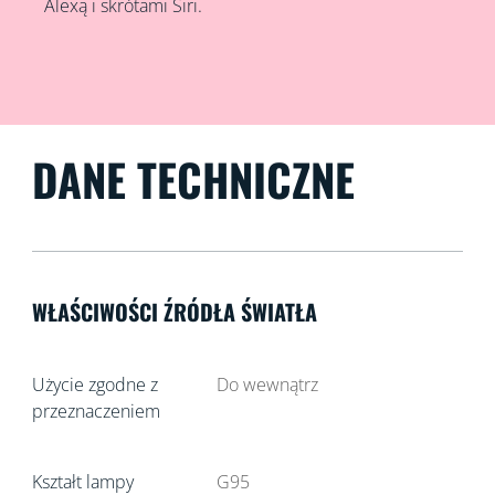
Alexą i skrótami Siri.
DANE TECHNICZNE
WŁAŚCIWOŚCI ŹRÓDŁA ŚWIATŁA
Użycie zgodne z
Do wewnątrz
przeznaczeniem
Kształt lampy
G95