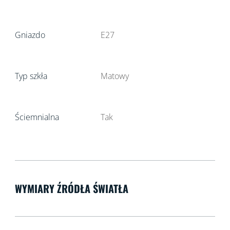
Gniazdo
E27
Typ szkła
Matowy
Ściemnialna
Tak
WYMIARY ŹRÓDŁA ŚWIATŁA