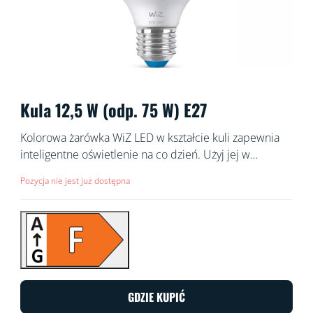
Kula 12,5 W (odp. 75 W) E27
Kolorowa żarówka WiZ LED w kształcie kuli zapewnia
inteligentne oświetlenie na co dzień. Użyj jej w
dowolnej lampie podłogowej lub wiszącej, by stworzyć
Pozycja nie jest już dostępna
idealną atmosferę za pomocą 16 milionów kolorów
oraz ciepłego i zimnego światła białego. Możesz
ustawić harmonogramy włączania i wyłączania świateł
zgodnie z codzienną lub tygodniową rutyną, sterować
oświetleniem za pomocą smartfona lub głosu, a także
mieć zdalny dostęp do świateł nawet wtedy, gdy jesteś
poza domem. Światła WiZ łączą się istniejącym
GDZIE KUPIĆ
routerem Wi-Fi i nie wymagają dodatkowego sprzętu.