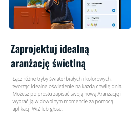
Zaprojektuj idealną
aranżację świetlną
Łącz różne tryby świateł białych i kolorowych,
tworząc idealne oświetlenie na każdą chwilę dnia.
Możesz po prostu zapisać swoją nową Aranżację i
wybrać ją w dowolnym momencie za pomocą
aplikacji WiZ lub głosu.