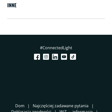
INNE
#ConnectedLight
Dom
Najczęściej zadawane pytania
Deklaracja zgodności
WiZ — informacje