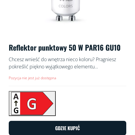
Reflektor punktowy 50 W PAR16 GU10
Chcesz wnieść do wnętrza nieco koloru? Pragniesz
pokreślić piękno wyjątkowego elementu
dekoracyjnego? A może chcesz popracować? Te
Pozycja nie jest już dostępna
kolorowe reflektory LED sprawdzą się w każdym z tych
zastosowań. Nie daj się zwieść standardowemu —
żeby nie powiedzieć: zwykłemu — kształtowi GU10:
światło, które wydobywa się z tych małych reflektorów,
jest wprost niezwykłe. Wybieraj spośród milionów
kolorów lub twórz harmonogramy, aby automatycznie
zmieniać atmosferę na taką, która będzie odpowiadać
GDZIE KUPIĆ
Twoim potrzebom i preferencjom. Wszystkimi