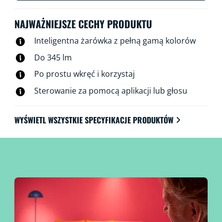
źródłami światła można sterować za pośrednictwem
sieci Wi-Fi, korzystając z aplikacji WiZ, pilota WiZ, a
NAJWAŻNIEJSZE CECHY PRODUKTU
nawet głosu.
Inteligentna żarówka z pełną gamą kolorów
Do 345 lm
Po prostu wkręć i korzystaj
Sterowanie za pomocą aplikacji lub głosu
WYŚWIETL WSZYSTKIE SPECYFIKACJE PRODUKTÓW