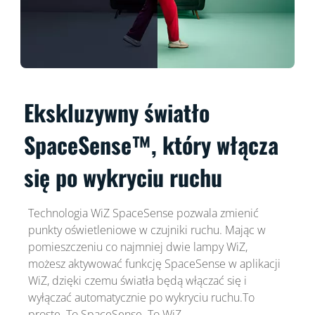
Ekskluzywny światło
SpaceSense™, który włącza
się po wykryciu ruchu
Technologia WiZ SpaceSense pozwala zmienić
punkty oświetleniowe w czujniki ruchu. Mając w
pomieszczeniu co najmniej dwie lampy WiZ,
możesz aktywować funkcję SpaceSense w aplikacji
WiZ, dzięki czemu światła będą włączać się i
wyłączać automatycznie po wykryciu ruchu.To
proste. To SpaceSense. To WiZ.