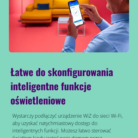
Łatwe do skonfigurowania
inteligentne funkcje
oświetleniowe
Wystarczy podłączyć urządzenie WiZ do sieci Wi-Fi,
aby uzyskać natychmiastowy dostęp do
inteligentnych funkcji. Możesz łatwo sterować