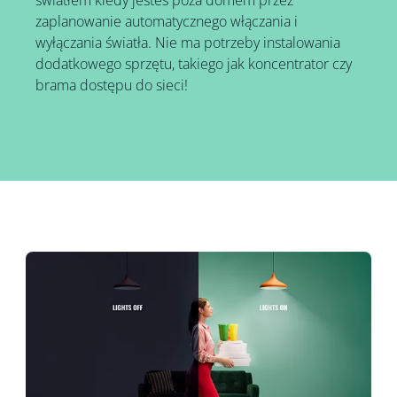
światłem kiedy jesteś poza domem przez
zaplanowanie automatycznego włączania i
wyłączania światła. Nie ma potrzeby instalowania
dodatkowego sprzętu, takiego jak koncentrator czy
brama dostępu do sieci!