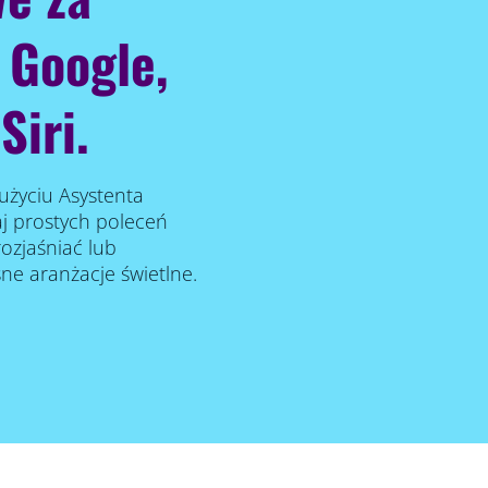
 Google,
Siri.
użyciu Asystenta
aj prostych poleceń
rozjaśniać lub
sne aranżacje świetlne.