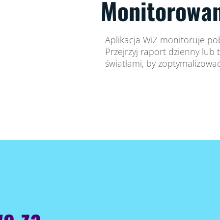
Monitorowan
Aplikacja WiZ monitoruje pob
Przejrzyj raport dzienny lub
światłami, by zoptymalizowa
e za