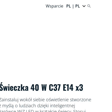
Wsparcie
PL | PL
Świeczka 40 W C37 E14 x3
Zainstaluj wokół siebie oświetlenie stworzone
z myślą o ludziach dzięki inteligentnej
żarówce WiZ LED w kształcie świecy. Stosuj