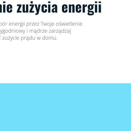
ie zużycia energii
ór energii przez Twoje oświetlenie.
 tygodniowy i mądrze zarządzaj
ć zużycie prądu w domu.