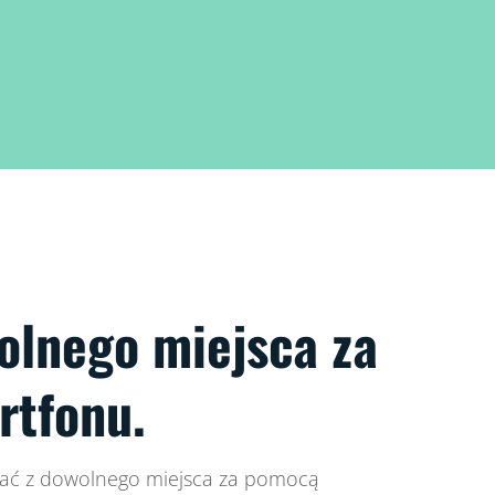
olnego miejsca za
rtfonu.
wać z dowolnego miejsca za pomocą