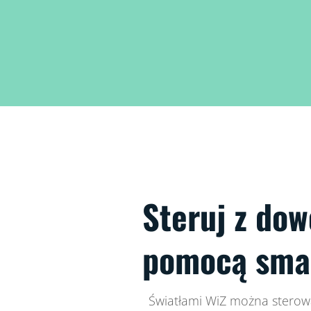
Steruj z dow
pomocą sma
Światłami WiZ można stero