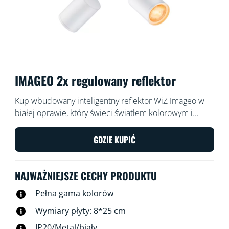
IMAGEO 2x regulowany reflektor
Kup wbudowany inteligentny reflektor WiZ Imageo w
białej oprawie, który świeci światłem kolorowym i
zapewnia dwa regulowane punkty świetlne. Możesz
nim sterować za pomocą aplikacji WiZ lub głosem w
GDZIE KUPIĆ
istniejącej sieci Wi-Fi.
NAJWAŻNIEJSZE CECHY PRODUKTU
Pełna gama kolorów
Wymiary płyty: 8*25 cm
IP20/Metal/biały