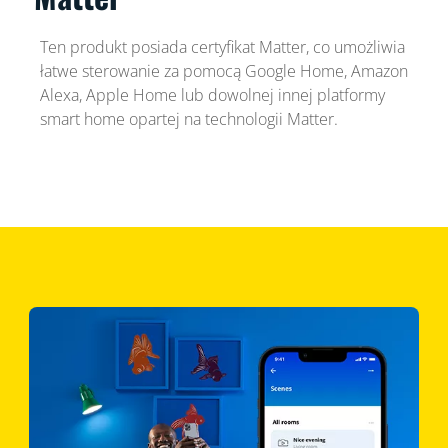
Ten produkt posiada certyfikat Matter, co umożliwia
łatwe sterowanie za pomocą Google Home, Amazon
Alexa, Apple Home lub dowolnej innej platformy
smart home opartej na technologii Matter.