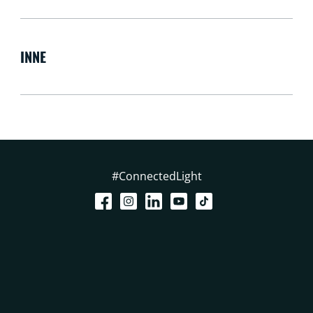
INNE
#ConnectedLight