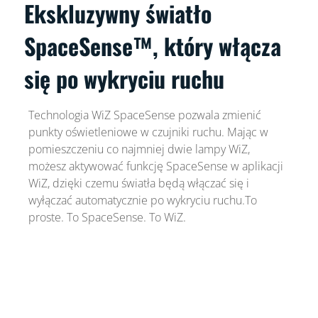
Ekskluzywny światło
SpaceSense™, który włącza
się po wykryciu ruchu
Technologia WiZ SpaceSense pozwala zmienić
punkty oświetleniowe w czujniki ruchu. Mając w
pomieszczeniu co najmniej dwie lampy WiZ,
możesz aktywować funkcję SpaceSense w aplikacji
WiZ, dzięki czemu światła będą włączać się i
wyłączać automatycznie po wykryciu ruchu.To
proste. To SpaceSense. To WiZ.