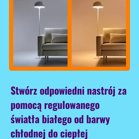
Stwórz odpowiedni nastrój za
pomocą regulowanego
światła białego od barwy
chłodnej do ciepłej