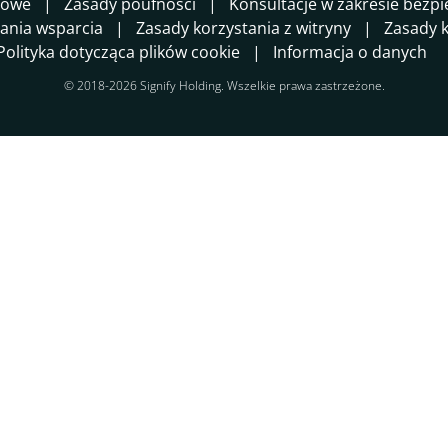
sowe
Zasady poufności
Konsultacje w zakresie bezp
ania wsparcia
Zasady korzystania z witryny
Zasady k
Polityka dotycząca plików cookie
Informacja o danych
© 2018-2026 Signify Holding. Wszelkie prawa zastrzeżone.