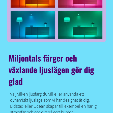
Miljontals färger och
växlande ljuslägen gör dig
glad
Välj vilken ljusfärg du vill eller använda ett
dynamiskt ljusläge som vi har designat åt dig.
Eldstad eller Ocean skapar till exempel en härlig
atmosfär och gör dig på gott humör.