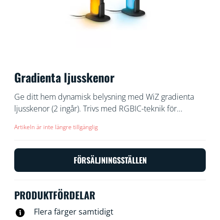
Gradienta ljusskenor
Ge ditt hem dynamisk belysning med WiZ gradienta
ljusskenor (2 ingår). Trivs med RGBIC-teknik för
flerfärgsskärmar. Placera dem horisontellt, vertikalt
Artikeln är inte längre tillgänglig
eller bakom din tv för att skapa den perfekta
atmosfären. Med förinställda lägen kan du växla mellan
dynamiska, statiska eller anpassningsbara ljuslägen. Du
FÖRSÄLJNINGSSTÄLLEN
kan till och med få ljuset att pulsera till musik eller
synka med din TV-skärm (HDMI Sync Box behövs).
PRODUKTFÖRDELAR
Flera färger samtidigt