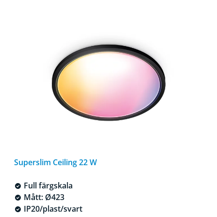
Superslim Ceiling 22 W
Full färgskala
Mått: Ø423
IP20/plast/svart