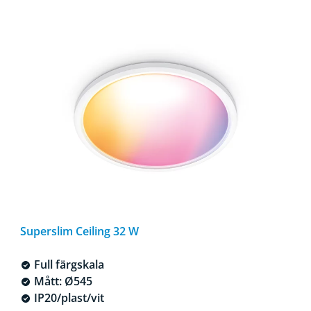
Superslim Ceiling 32 W
Full färgskala
Mått: Ø545
IP20/plast/vit