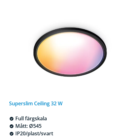
Superslim Ceiling 32 W
Full färgskala
Mått: Ø545
IP20/plast/svart