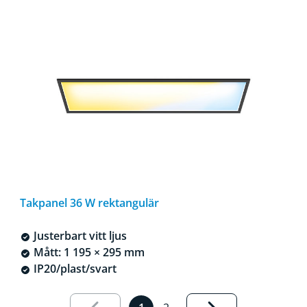
Takpanel 36 W rektangulär
Justerbart vitt ljus
Mått: 1 195 × 295 mm
IP20/plast/svart
Resultatsida 1 av 2 har lästs in