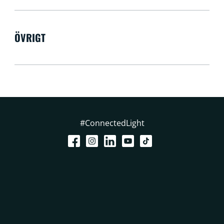
ÖVRIGT
#ConnectedLight