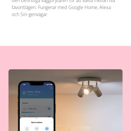
den befintliga väggbrytaren för att växla mellan två
favoritlägen. Fungerar med Google Home, Alexa
och Siri-genvägar.