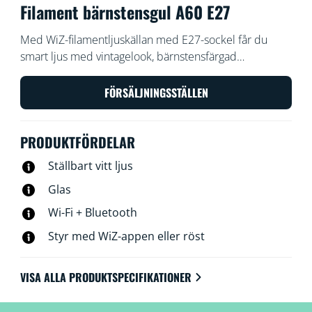
Filament bärnstensgul A60 E27
Med WiZ-filamentljuskällan med E27-sockel får du
smart ljus med vintagelook, bärnstensfärgad
beläggning och varmt eller kallvitt ljus. Använd med
WiZ-appen eller din röst för att dimma eller öka
FÖRSÄLJNINGSSTÄLLEN
ljusstyrkan, eller använd förinställda ljuslägen i Wi-Fi-
inställningar.
PRODUKTFÖRDELAR
Ställbart vitt ljus
Glas
Wi-Fi + Bluetooth
Styr med WiZ-appen eller röst
VISA ALLA PRODUKTSPECIFIKATIONER