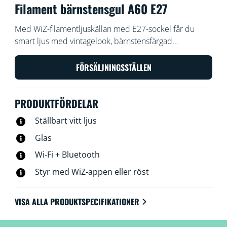
Filament bärnstensgul A60 E27
Med WiZ-filamentljuskällan med E27-sockel får du
smart ljus med vintagelook, bärnstensfärgad
beläggning och varmt eller kallvitt ljus. Använd med
WiZ-appen eller din röst för att dimma eller öka
FÖRSÄLJNINGSSTÄLLEN
ljusstyrkan, eller använd förinställda ljuslägen i Wi-Fi-
inställningar.
PRODUKTFÖRDELAR
Ställbart vitt ljus
Glas
Wi-Fi + Bluetooth
Styr med WiZ-appen eller röst
VISA ALLA PRODUKTSPECIFIKATIONER