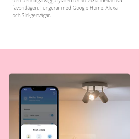
den befintliga väggbrytaren för att växla mellan två
favoritlägen. Fungerar med Google Home, Alexa
och Siri-genvägar.