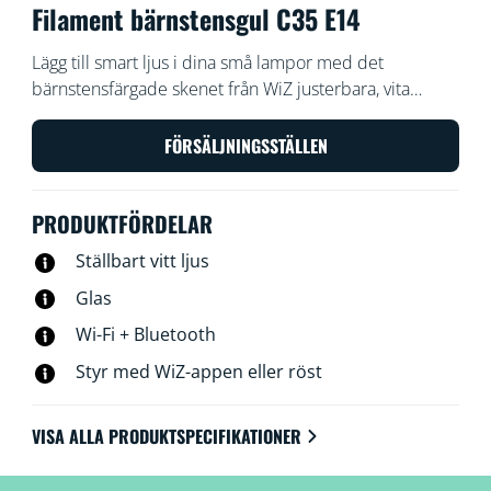
Filament bärnstensgul C35 E14
Lägg till smart ljus i dina små lampor med det
bärnstensfärgade skenet från WiZ justerbara, vita
filamentkronljuslampa i vintagestil med E14-sockel.
Använd med WiZ-appen eller din röst för att dimma
FÖRSÄLJNINGSSTÄLLEN
eller öka ljusstyrkan, eller använd förinställda ljuslägen i
Wi-Fi-inställningar.
PRODUKTFÖRDELAR
Ställbart vitt ljus
Glas
Wi-Fi + Bluetooth
Styr med WiZ-appen eller röst
VISA ALLA PRODUKTSPECIFIKATIONER