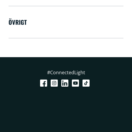
ÖVRIGT
#ConnectedLight