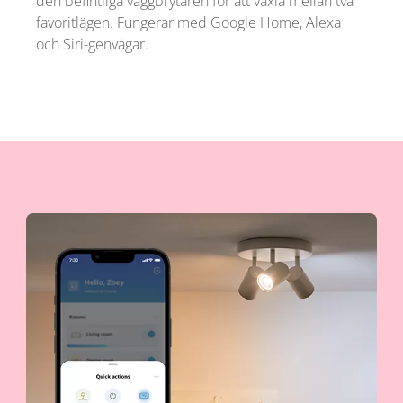
den befintliga väggbrytaren för att växla mellan två
favoritlägen. Fungerar med Google Home, Alexa
och Siri-genvägar.