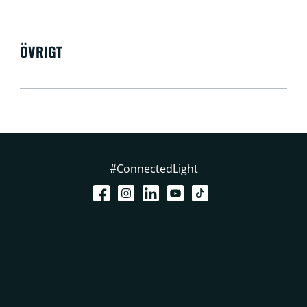
ÖVRIGT
#ConnectedLight