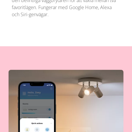
den befintliga väggbrytaren för att växla mellan två
favoritlägen. Fungerar med Google Home, Alexa
och Siri-genvägar.