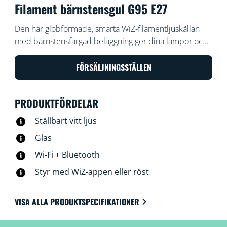
Filament bärnstensgul G95 E27
Den här globformade, smarta WiZ-filamentljuskällan
med bärnstensfärgad beläggning ger dina lampor och
armaturer en vintagekänsla. Använd med WiZ-appen
eller din röst för att dimma eller öka ljusstyrkan, eller
FÖRSÄLJNINGSSTÄLLEN
använd förinställda ljuslägen i Wi-Fi-inställningar.
PRODUKTFÖRDELAR
Ställbart vitt ljus
Glas
Wi-Fi + Bluetooth
Styr med WiZ-appen eller röst
VISA ALLA PRODUKTSPECIFIKATIONER