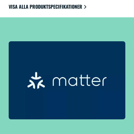
för den bästa användarvänligheten.
VISA ALLA PRODUKTSPECIFIKATIONER