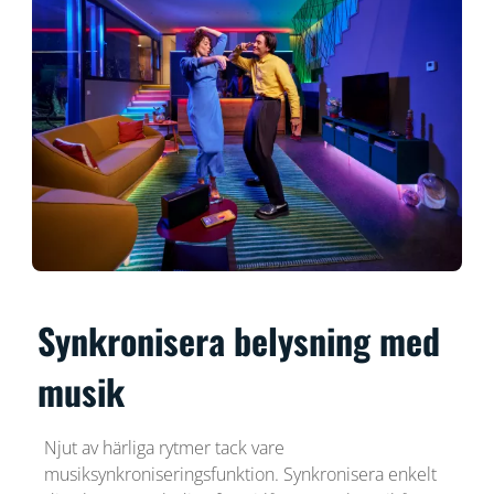
Synkronisera belysning med
musik
Njut av härliga rytmer tack vare
musiksynkroniseringsfunktion. Synkronisera enkelt