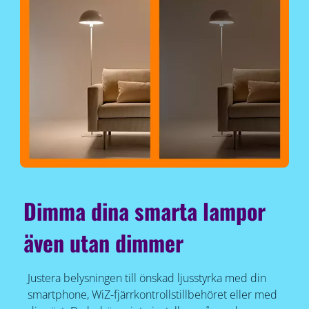
Dimma dina smarta lampor
även utan dimmer
Justera belysningen till önskad ljusstyrka med din
smartphone, WiZ-fjärrkontrollstillbehöret eller med