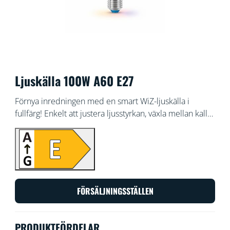
Ljuskälla 100W A60 E27
Förnya inredningen med en smart WiZ-ljuskälla i
fullfärg! Enkelt att justera ljusstyrkan, växla mellan kallt
och varmvitt ljus och välja bland bokstavligen miljontals
färger för att anpassa din belysning. Du kan dessutom
styra den med WiZ-appen eller din röst, så du behöver
ingen extra hårdvara
FÖRSÄLJNINGSSTÄLLEN
PRODUKTFÖRDELAR