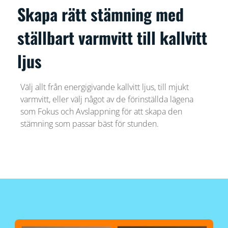
Skapa rätt stämning med
ställbart varmvitt till kallvitt
ljus
Välj allt från energigivande kallvitt ljus, till mjukt
varmvitt, eller välj något av de förinställda lägena
som Fokus och Avslappning för att skapa den
stämning som passar bäst för stunden.