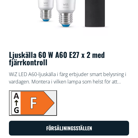
Ljuskälla 60 W A60 E27 x 2 med
fjärrkontroll
WiZ LED A60-ljuskälla i färg erbjuder smart belysning i
vardagen. Montera i vilken lampa som helst för att
skapa önskad stämning med hjälp av 16 miljoner olika
färger, samt varmvitt eller kallvitt ljus. Du kan ställa in
scheman för att tända och släcka ljuskällorna enligt
dina dagliga eller veckovisa rutiner. Du kan också styra
ljuskällorna med hjälp av din smartphone eller din röst,
alternativt via fjärråtkomst om du inte är hemma. WiZ-
FÖRSÄLJNINGSSTÄLLEN
ljuskällorna ansluter till din befintliga Wi-Fi-router,