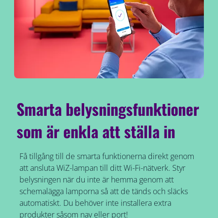
Smarta belysningsfunktioner
som är enkla att ställa in
Få tillgång till de smarta funktionerna direkt genom
att ansluta WiZ-lampan till ditt Wi-Fi-nätverk. Styr
belysningen när du inte är hemma genom att
schemalägga lamporna så att de tänds och släcks
automatiskt. Du behöver inte installera extra
produkter såsom nav eller port!