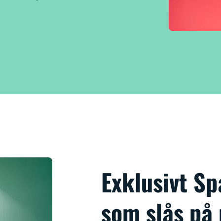
Exklusivt S
som slås på