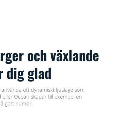
ärger och växlande
r dig glad
ller använda ett dynamiskt ljusläge som
ad eller Ocean skapar till exempel en
på gott humör.