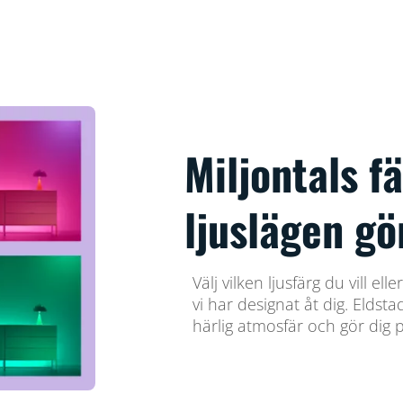
Miljontals f
ljuslägen gö
Välj vilken ljusfärg du vill e
vi har designat åt dig. Eldst
härlig atmosfär och gör dig 