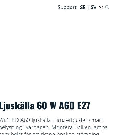
Support
SE | SV
Ljuskälla 60 W A60 E27
WiZ LED A60-ljuskälla i färg erbjuder smart
belysning i vardagen. Montera i vilken lampa
som helst för att skapa önskad stämning