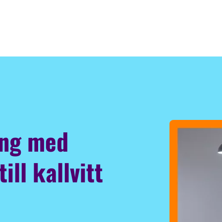
ing med
ill kallvitt