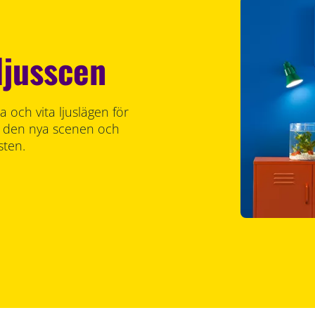
ljusscen
 och vita ljuslägen för
ara den nya scenen och
sten.