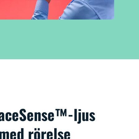
paceSense™-ljus
 med rörelse