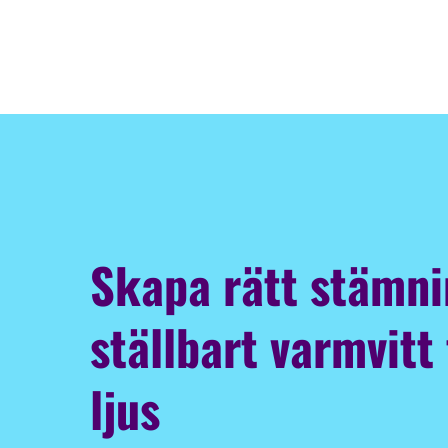
Skapa rätt stämn
ställbart varmvitt t
ljus