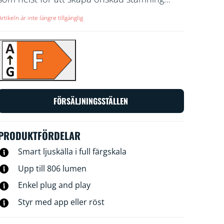
med hjälp av 16 miljoner olika färger, samt
Artikeln är inte längre tillgänglig
varmvitt eller kallvitt ljus. Du kan ställa in
scheman för att tända och släcka
ljuskällorna enligt dina dagliga eller veckovisa
rutiner. Du kan också styra ljuskällorna med
hjälp av din smartphone eller din röst,
alternativt via fjärråtkomst om du inte är
hemma. WiZ-ljuskällorna ansluter till din
FÖRSÄLJNINGSSTÄLLEN
befintliga Wi-Fi-router, ingen ytterligare enhet
behövs.
PRODUKTFÖRDELAR
Smart ljuskälla i full färgskala
Upp till 806 lumen
Enkel plug and play
Styr med app eller röst