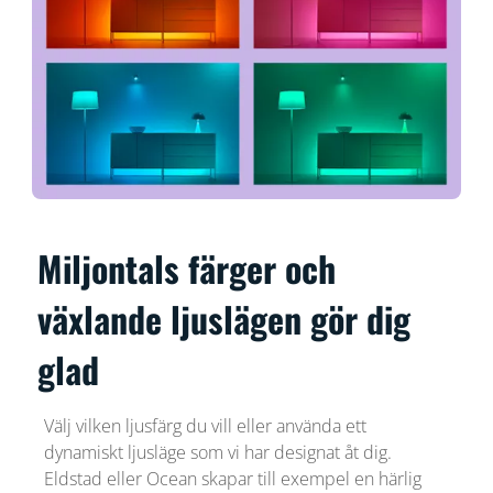
Miljontals färger och
växlande ljuslägen gör dig
glad
Välj vilken ljusfärg du vill eller använda ett
dynamiskt ljusläge som vi har designat åt dig.
Eldstad eller Ocean skapar till exempel en härlig